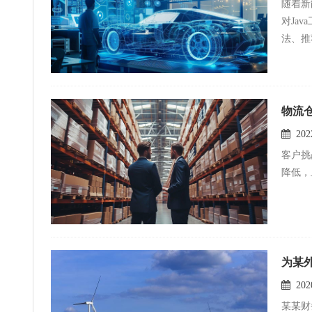
随着新
才、‌
对Ja
缓解化
法、‌
趋势，
这将进
运送效
大作用3。‌ 综上所述，‌汽车领域的快速发展，‌特别是新能源汽车和飞行汽车行业的发展，‌
物流
术领域
2022
效、‌
客户挑战 1、业务量剧增近10倍，但中转站现场的本公司人员远达不到需求，极易出现爆仓风险。 2
为某
2020
某某财