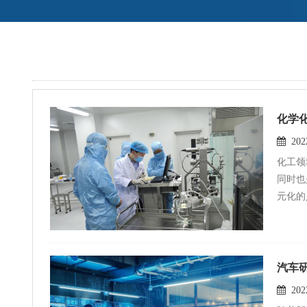
化学
2022
化工领域
同时也
元化的
才，‌
为了加
班旨在
汽车
进“厂
2022
才，‌同时也需要