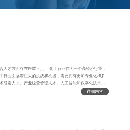
‌ 化工行业作为一个高经济行业，‌
化工行业面临着巨大的挑战和机遇，‌需要拥有更加专业化和多
术研发人才、‌产业经营管理人才、‌人工智能和数字化技术人
化发展、‌人工智能和数字化技术的应用，‌以及国际化发展1。‌
详细内容
合”的方式，‌举办了化工安全复合型人才高级研修班。‌这些研修
和管理的理论、‌方法，‌具备较强的发现问题、‌分析问题、‌
解决问题的能力，‌以及具有创新意识的复合型化工安全工程技术与管理人才2。‌ 现代化工厂开启人才争夺战，‌热门行业的一线
岗位
求贤若渴，‌
高涨3。‌这表明，‌化工行业的发展不仅需要高技能的专业人