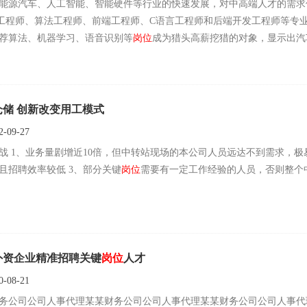
能源汽车、‌人工智能、‌智能硬件等行业的快速发展，‌对中高端人才的需求
技术研发人才、‌经营管理人才等。‌为了满足这些需求，‌需要通过产教融合、
va工程师、‌算法工程师、‌前端工程师、‌C语言工程师和后端开发工程师等专
工安全复合型人才短缺与化工行业快速发展的矛盾
推荐算法、‌机器学习、‌语音识别等
岗位
成为猎头高薪挖猎的对象，‌显示出汽车行业对跨界人才
‌也吸引了众多企业和资本的关注。‌随着无人驾驶技术的成熟、‌公共设施
一步推动对高端人才的需求。‌飞行汽车行业的发展不仅在民用、‌商用和军
率，‌甚至用于兵力投送。‌这一领域的发展将对猎头服务提出新的挑战和
对猎头服务的需求不断增加，‌尤其是在专业化、‌高技
仓储 创新改变用工模式
的人才搜寻方面。‌这不仅要求猎头具备深厚的行业知识和专业的人才搜寻
-09-27
精准的人才匹配服务。‌
、客户自行招聘，人工成本高，利润大幅
降低，且招聘效率较低 3、部分关键
岗位
需要有一定工作经验的人员，否则整个中转
外资企业精准招聘关键
岗位
人才
-08-21
务公司公司人事代理某某财务公司公司人事代理某某财务公司公司人事代