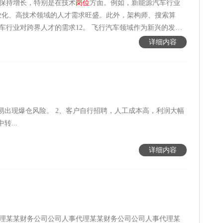
保持增长，‌特别是在技术
岗位
方面。‌例如，‌新能源汽车行业
‌学科融合等方式，‌加速培养一批行业急需的专家型人才，‌以
业化、‌高技术领域的人才需求旺盛。‌此外，‌架构师、‌搜索算
的需求12。‌ 飞行汽车领域作为新兴的发展
的建立和交通管制制度的完善，‌飞行汽车的私人化成为可能，‌
详细内容
用方面有广阔的前景，‌还能解决地面出行的痛点，‌提高物流
机会，‌需要猎头在多元化搜寻策略和专业人才搜寻方面发挥更
能力，‌还需要适应新技术和新业态的发展，‌为行业提供高
...
详细内容
理某某财务公司公司人事代理某某财务公司公司人事代理某