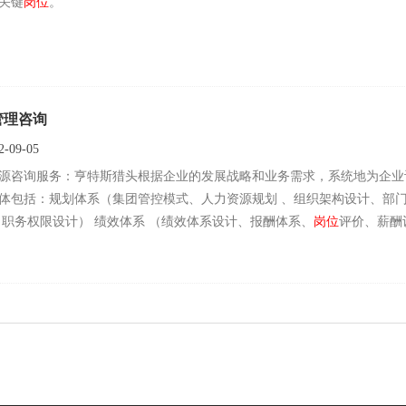
关键
岗位
。
管理咨询
-09-05
源咨询服务：亨特斯猎头根据企业的发展战略和业务需求，系统地为企业
体包括：规划体系（集团管控模式、人力资源规划 、组织架构设计、部
、职务权限设计） 绩效体系 （绩效体系设计、报酬体系、
岗位
评价、薪酬
道建设、职业生涯规划）。