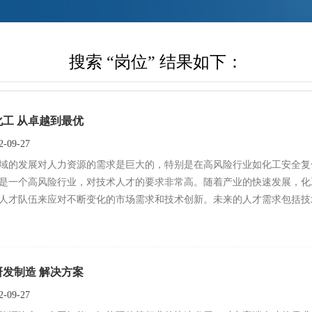
搜索 “岗位” 结果如下：
化工 从卓越到最优
-09-27
的发展对人力资源的需求是巨大的，‌特别是在高风险行业如化工安全复合人才方面存在严重不足。
是一个高风险行业，‌对技术人才的要求非常高。‌随着产业的快速发展，‌
人才队伍来应对不断变化的市场需求和技术创新。‌未来的人才需求包括技
以及环保和安全管理人才。‌同时，‌未来的发展趋势包括产业转型升级、‌绿色
强化工行业人才强安工作，‌江苏省通过政府、‌高校、‌化工专业园区“三结
培养具备扎实的化工专业基础知识和工程实践能力，‌掌握现代化工安全工程
研发制造 解决方案
”上班不再是无奈选择。‌与此同时，‌新一线城市招聘需求与人才吸引力不断
-09-27
适应现代化工厂运营和管理的人才。‌ 综上所述，‌化工领域的发展对人力资源的需求是多方面的，‌包括但不限于安全复合型人