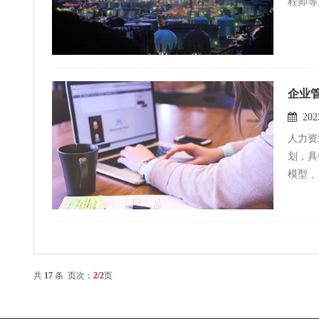
程师等
企业
2022
人力资
划，具
模型 
晋升渠
共
17
条 页次：
2
/2
页