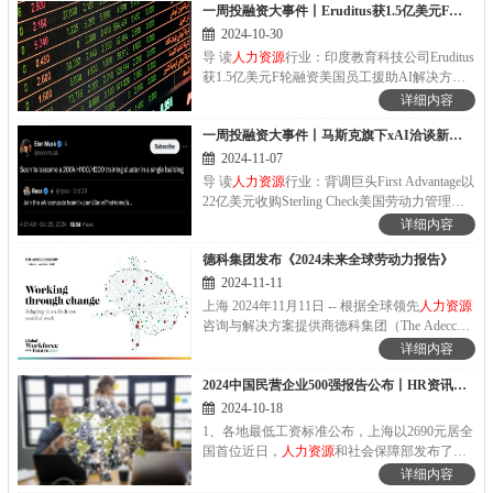
一周投融资大事件丨Eruditus获1.5亿美元F轮融资，印度教育科技行业飞速增长
业：睿励科学仪器完成数亿元B轮融资中盛...
2024-10-30
导 读
人力资源
行业：印度教育科技公司Eruditus
获1.5亿美元F轮融资美国员工援助AI解决方案
提供商Cascade AI获375万美元种子轮融资意大
详细内容
利网络安全意识培训平台Cyber Guru获2300万
一周投融资大事件丨马斯克旗下xAI洽谈新一轮融资 硅谷众AI企业狂揽资本
欧元B轮融资帮助农民降低人工成本的丹...
2024-11-07
导 读
人力资源
行业：背调巨头First Advantage以
22亿美元收购Sterling Check美国劳动力管理平
台供应商Fingercheck获1.15亿美元融资美国牙科
详细内容
行业数字人才市场Toothio获500万美元融资美国
德科集团发布《2024未来全球劳动力报告》
识别对工人和设施威胁的AI平台...
2024-11-11
上海 2024年11月11日 -- 根据全球领先
人力资源
咨询与解决方案提供商德科集团（The Adecco
Group）最新发布的《2024未来全球劳动力报
详细内容
告》，人工智能（AI）的使用平均每天可以为
2024中国民营企业500强报告公布丨HR资讯集锦
员工节省一小时的时间，让他们有更多时间投
入到具有创造性的任务中，进行更有战略性的
2024-10-18
思考，或帮助实现更好的工作与生活的平衡；
1、各地最低工资标准公布，上海以2690元居全
与此同时，具备驾驭不确定工作环境能力的"未
国首位近日，
人力资源
和社会保障部发布了全
来就绪型员工"(future-ready workers) 全球仅有
国各省、自治区、直辖市最低工资标准情况。
详细内容
11%，其中中国占比为25%，仅次印度排在第
数据显示，月最低工资标准方面上海最高，为