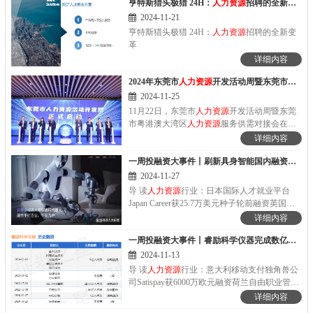
亨特斯猎头极猎 24H：
人力资源
招聘的全新变革
资源
专业人士及职场变革倡导者，共同见证62
家企业在为全体员工打造卓越职场文化方面的
2024-11-21
伟大承诺。这些上榜"2024大中华Best
亨特斯猎头极猎 24H：
人力资源
招聘的全新变
Workplaces™"的企业从72,342份有效问卷中获
革
得了平均高达93%的员工满意度评价。
详细内容
2024年东莞市
人力资源
开发活动周暨东莞市粤港澳大湾区
2024-11-25
11月22日，东莞市
人力资源
开发活动周暨东莞
市粤港澳大湾区
人力资源
服务供需对接会在广
东东莞
人力资源
服务产业园正式开幕。
详细内容
一周投融资大事件丨刷新具身智能国内融资记录！人形机器人“准独角兽”银河通用再融5亿元
2024-11-27
导 读
人力资源
行业：日本国际人才就业平台
Japan Career获25.7万美元种子轮前融资英国招
聘管理平台Popp AI获430万欧元种子轮融资芬
详细内容
兰人工智能绩效管理平台提供商Taito.ai获270万
一周投融资大事件丨睿励科学仪器完成数亿元B轮融资，专注国产半导体量检测设备
美元种子轮融资德国招聘自动化公司Mona...
2024-11-13
导 读
人力资源
行业：意大利移动支付独角兽公
司Satispay获6000万欧元融资荷兰自由职业管理
公司Bubty获300万欧元种子轮融资美国劳动力
详细内容
平台Craftt获200万美元种子融资非
人力资源
行