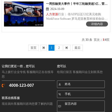
二位。雇主必须明确所有员工的个人潜力并给
一周投融资大事件丨半年三轮融资超5亿，雷鸟创新硬刚Meta？
2690元，居全国首位；江苏省、浙江省第一
予支持，帮助其适应未来工作。
档...
2024-10-09
人力资源
行业： 传ADP以近12亿美元收购
WorkForce Software 罗马尼亚教育科技初创企业
Youni获90万欧元种子轮融资 日本工程师招聘
详细内容
平台lapras获4亿日元融资 美国娱乐业薪酬管理
服务公司Wrapbook获2000万美元融资 加拿大医
疗保健劳动力自动化平台Arya Health获400万美
共
33
条 页次：
1
/4
页
元种子轮融资
首页
1
2
最后
让我们更近一些，您可以
您可以
马上拨打企业专线 客服顾问正在在线等
给我们留言 客服顾问会立刻联系您
您
4008-123-007
联系在线客服
现在就向客服顾问咨询您要了解的问题