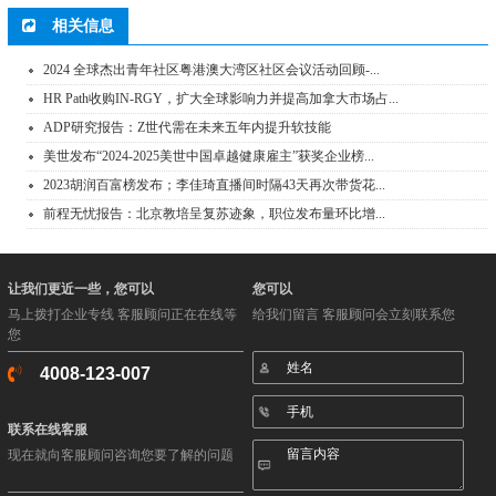
相关信息
2024 全球杰出青年社区粤港澳大湾区社区会议活动回顾-...
HR Path收购IN-RGY，扩大全球影响力并提高加拿大市场占...
ADP研究报告：Z世代需在未来五年内提升软技能
美世发布“2024-2025美世中国卓越健康雇主”获奖企业榜...
2023胡润百富榜发布；李佳琦直播间时隔43天再次带货花...
前程无忧报告：北京教培呈复苏迹象，职位发布量环比增...
让我们更近一些，您可以
您可以
马上拨打企业专线 客服顾问正在在线等
给我们留言 客服顾问会立刻联系您
您
4008-123-007
联系在线客服
现在就向客服顾问咨询您要了解的问题