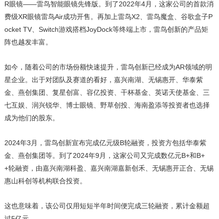
R眼镜——雷鸟智能眼镜先锋版。到了2022年4月，这家公司的首款消
费级XR眼镜雷鸟Air成功开售。再加上雷鸟X2、雷鸟魔盒、谷歌盒子P
ocket TV、Switch游戏搭档JoyDock等终端上市，雷鸟创新的产品矩
阵也越发丰富。
如今，随着公司的市场份额快速提升，雷鸟创新已经成为AR领域的明
星企业。出于对团队及赛道的看好，嘉兴南湖、无锡惠开、华泰紫
金、燕创集团、复星创富、容亿投资、干杯基金、英诺天使基金、三
七互娱、润兴锐华、博士眼镜、野草创投、海南盈添等投资者也选择
成为他们的股东。
2024年3月，雷鸟创新宣布完成亿元级B轮融资，投资方包括华泰紫
金、燕创集团等。到了2024年9月，这家公司又完成数亿元B+和B+
+轮融资，由嘉兴南湖科盈、嘉兴南湖嘉新创禾、无锡惠开正合、无锡
惠山科创等机构联合投资。
这也意味着，该公司仅用短短半年时间便完成三轮融资，累计金额超
过5亿元。