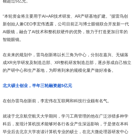
额超过5亿元。
“本轮资金将主要用于AI+AR技术研发、AR产研基地扩建。”据雷鸟创
新创始人兼CEO李宏伟透露，公司目前正与博士眼镜联合开发新一代
AI眼镜，融合了AI技术和整机软硬件的优势，致力于打造更加日常的
智能眼镜。
在未来的规划中，雷鸟创新将以长三角为中心，分别在嘉兴、无锡落
成XR光学研发及制造总部、XR整机研发制造总部，逐步形成自己独立
的产研中心和生产基地，为即将到来的规模化量产做好准备。
北大硕士创业，半年三轮融资超5亿元
在创办雷鸟创新前，李宏伟在互联网和科技行业颇有名气。
就读于北京航空航天大学期间，学习工商管理的他在广泛涉猎多种学
科后，发现计算机技术能够对各行各业产生深远影响，于是便在本科
毕业后去北京大学攻读计算机专业的硕士，在北大微处理器研发中心