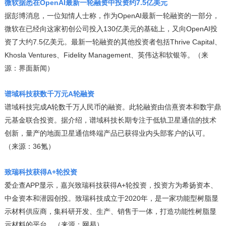
微软据悉在OpenAI最新一轮融资中投资约7.5亿美元
据彭博消息，一位知情人士称，作为OpenAI最新一轮融资的一部分，
微软在已经向这家初创公司投入130亿美元的基础上，又向OpenAI投
资了大约7.5亿美元。最新一轮融资的其他投资者包括Thrive Capital、
Khosla Ventures、Fidelity Management、英伟达和软银等。（来
源：界面新闻）
谱域科技获数千万元A轮融资
谱域科技完成A轮数千万人民币的融资。此轮融资由信熹资本和数宇鼎
元基金联合投资。据介绍，谱域科技长期专注于低轨卫星通信的技术
创新，量产的地面卫星通信终端产品已获得业内头部客户的认可。
（来源：36氪）
致瑞科技获得A+轮投资
爱企查APP显示，嘉兴致瑞科技获得A+轮投资，投资方为希扬资本、
中金资本和潜园创投。致瑞科技成立于2020年，是一家功能型树脂显
示材料供应商，集科研开发、生产、销售于一体，打造功能性树脂显
示材料的平台。（来源：网易）