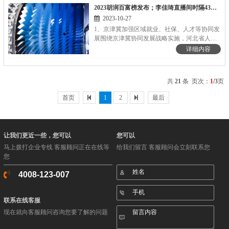
2023胡润百富榜发布；李佳琦直播间时隔43天再次带货花西子丨HR资讯集锦
开始，全国青年人等分年龄段的城镇调查失...
2023-10-27
1、京津冀加强区域就业、社保、人才等协同发
展围绕京津冀协同发展战略实施，河北省人力
资源和社会保障厅主动对接京津人社部门，建
详细内容
立京津冀人社协同专题组运行机制，三地人社
部门联合签署劳务协作、社保经办服务、工
伤...
共
21
条 页次：
1
/3
页
首页
1
2
最后
让我们更近一些，您可以
您可以
马上拨打企业专线 客服顾问正在在线等
给我们留言 客服顾问会立刻联系您
您
4008-123-007
联系在线客服
现在就向客服顾问咨询您要了解的问题