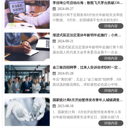
李佳琦公司启动出海；散瓶飞天茅台跌破2300元丨HR资讯集锦
2024-09-27
国家统计局于近期发布8月份分年龄组失业率统
计数据。 8月份，全国城镇不包含在校生的16-
24岁劳动力失业率为18.8%，比上月上升1.7个
详细内容
百分点，连续两个月上升，且创今年以来新
渐进式延迟法定退休年龄明年起施行；小米销量超越苹果，成全球第2大智能手机品牌丨HR资讯集锦
高。全国城镇不包含在校生的25-29岁劳动力失
业率为6.9%，较上月上升0.4个百分点。全国城
2024-09-21
镇不包含在校生的30-59岁劳动力失业率为
1、渐进式延迟法定退休年龄明年起施行第十四
3.9%，与上月持平。（新闻来源：国家统计
届全国人民代表大会常务委员会第十一次会议
局）
通过了《关于实施渐进式延迟法定退休年龄的
详细内容
决定》，同步启动延迟男、女职工的法定退休
金三银四招聘季，过来人告诉你求职时一定要避开的7类小公司
年龄，用十五年时间，逐步将男职工的法定
退...
2024-05-28
年后“离职潮”，又赶上“金三银四”招聘季，HR
面试选的眼花缭乱，求职者想必也是心中惶恐
不堪，毕竟找公司就像嫁人，稍有不慎就会难
详细内容
堪收场。所以大部分求职者总是趋向“高富
国家统计局8月开始暂停发布青年人城镇调查失业率；海底捞洗发业务或将在全国推广丨HR资讯集锦
帅”的大公司，以求减少就职风险。
2023-08-18
1、国家统计局：8月份开始暂停发布青年人等
分年龄段城镇调查失业率近日，国新办就7月份
国民经济运行情况举行发布会。发布会上，国
详细内容
家统计局新闻发言人付凌晖表示，自今年8月份