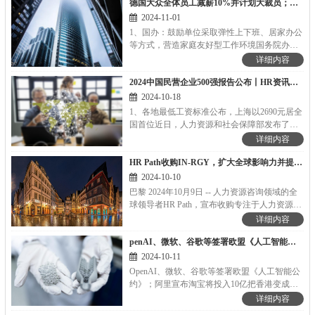
德国大众全体员工减薪10%并计划大裁员；胖东来今年营收将突破150亿丨HR资讯集锦
2024-11-01
1、国办：鼓励单位采取弹性上下班、居家办公
等方式，营造家庭友好型工作环境国务院办公
厅日前印发《关于加快完善生育支持政策体系
详细内容
推动建设生育友好型社会的若干措施》，提出
2024中国民营企业500强报告公布丨HR资讯集锦
完善生育支持政策体系和激励机制，健全覆
盖...
2024-10-18
1、各地最低工资标准公布，上海以2690元居全
国首位近日，人力资源和社会保障部发布了全
国各省、自治区、直辖市最低工资标准情况。
详细内容
数据显示，月最低工资标准方面上海最高，为
HR Path收购IN-RGY，扩大全球影响力并提高加拿大市场占有率
2690元，居全国首位；江苏省、浙江省第一
档...
2024-10-10
巴黎 2024年10月9日 -- 人力资源咨询领域的全
球领导者HR Path，宣布收购专注于人力资源数
字化转型的知名人力资源咨询公司IN-RGY。
详细内容
此次战略收购进一步巩固了HR Path作为人力资
penAI、微软、谷歌等签署欧盟《人工智能公约》丨HR资讯集锦
源转型领导者的地位，扩大了其全球影响力。
2024-10-11
OpenAI、微软、谷歌等签署欧盟《人工智能公
约》；阿里宣布淘宝将投入10亿把香港变成包
邮区丨HR资讯集锦
详细内容