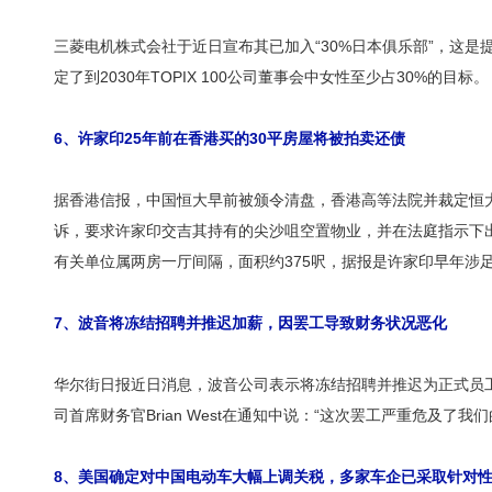
三菱电机株式会社于近日宣布其已加入“30%日本俱乐部”，这是
定了到2030年TOPIX 100公司董事会中女性至少占30%的目
6、许家印25年前在香港买的30平房屋将被拍卖还债
据香港信报，中国恒大早前被颁令清盘，香港高等法院并裁定恒
诉，要求许家印交吉其持有的尖沙咀空置物业，并在法庭指示下
有关单位属两房一厅间隔，面积约375呎，据报是许家印早年涉足
7、波音将冻结招聘并推迟加薪，因罢工导致财务状况恶化
华尔街日报近日消息，波音公司表示将冻结招聘并推迟为正式员
司首席财务官Brian West在通知中说：“这次罢工严重危及
8、美国确定对中国电动车大幅上调关税，多家车企已采取针对