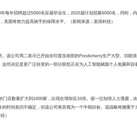
年每年招聘超过5000名应届毕业生，2025届计划招募6000名，同时
0亿，美团将努力提高骑手的保障水平。（新闻来源：新浪科技）
该公司周二表示已开始在印度东南部的Pondicherry生产大型、功
。这些决定是更广泛转变的一部分联想正在为人工智能赋能个人电脑和设
店数量扩大到1000家，比现在增加近10倍。据一位知情人士透露，由穆巴达拉
务的时间表仍不确定，但该公司将其视为一个中期目标。该战略将侧重于
财经）