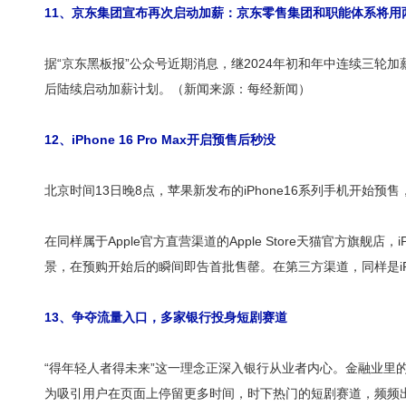
11、京东集团宣布再次启动加薪：京东零售集团和职能体系将用
据“京东黑板报”公众号近期消息，继2024年初和年中连续三轮加
后陆续启动加薪计划。（新闻来源：每经新闻）
12、iPhone 16 Pro Max开启预售后秒没
北京时间13日晚8点，苹果新发布的iPhone16系列手机开始预售
在同样属于Apple官方直营渠道的Apple Store天猫官方旗舰店
景，在预购开始后的瞬间即告首批售罄。在第三方渠道，同样是iPh
13、争夺流量入口，多家银行投身短剧赛道
“得年轻人者得未来”这一理念正深入银行从业者内心。金融业
为吸引用户在页面上停留更多时间，时下热门的短剧赛道，频频