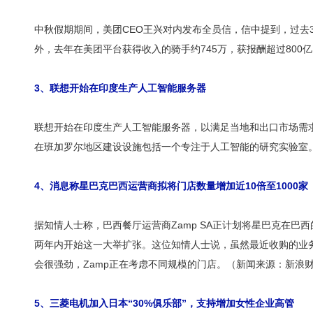
中秋假期期间，美团CEO王兴对内发布全员信，信中提到，过去3
外，去年在美团平台获得收入的骑手约745万，获报酬超过80
3、联想开始在印度生产人工智能服务器
联想开始在印度生产人工智能服务器，以满足当地和出口市场需求。
在班加罗尔地区建设设施包括一个专注于人工智能的研究实验室
4、消息称星巴克巴西运营商拟将门店数量增加近10倍至1000家
据知情人士称，巴西餐厅运营商Zamp SA正计划将星巴克在巴西的门
两年内开始这一大举扩张。这位知情人士说，虽然最近收购的业
会很强劲，Zamp正在考虑不同规模的门店。（新闻来源：新浪
5、三菱电机加入日本“30%俱乐部”，支持增加女性企业高管