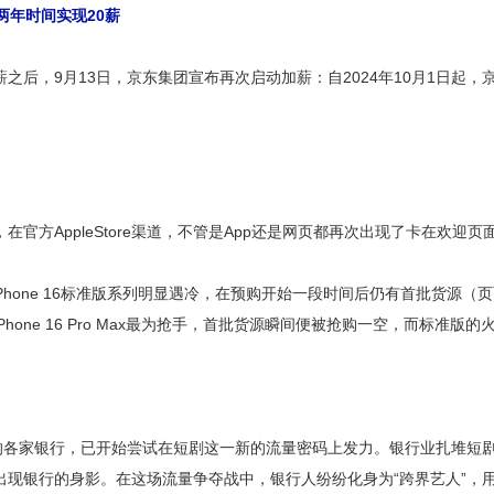
两年时间实现20薪
薪之后，9月13日，京东集团宣布再次启动加薪：自2024年10月1日起
，在官方AppleStore渠道，不管是App还是网页都再次出现了卡在欢迎
，iPhone 16标准版系列明显遇冷，在预购开始一段时间后仍有首批货源（页面显
one 16 Pro Max最为抢手，首批货源瞬间便被抢购一空，而标准
里的各家银行，已开始尝试在短剧这一新的流量密码上发力。银行业扎堆短
出现银行的身影。在这场流量争夺战中，银行人纷纷化身为“跨界艺人”，