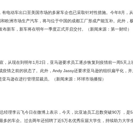
，有电动车出口至美国市场的多家车企也已采取针对性措施。今年8月，从
为美国和欧洲市场生产汽车，将与位于中国的成都工厂形成产能互补。此外，极
国发布新车，新车将在明年一季度正式开启交付。（新闻来源：第一财经）
 Andy Jassy官宣，从现在到明年1月2日，亚马逊要求员工逐步恢复到疫情
情之前的状态了。此外，Andy Jassy还要求亚马逊的组织扁平化，并且
是亚马逊在进行管理层裁员。（新闻来源：环球市场播报）
团品牌及公关处总经理李云飞今日在微博上表示，今天，比亚迪员工总数突破90万 
员最多的车企。过去两年还招聘了近5万名优秀应届大学生，持续助力大学