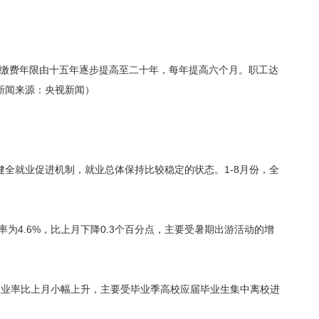
低缴费年限由十五年逐步提高至二十年，每年提高六个月。职工达
新闻来源：央视新闻）
全就业促进机制，就业总体保持比较稳定的状态。1-8月份，全
。
为4.6%，比上月下降0.3个百分点，主要受暑期出游活动的增
查失业率比上月小幅上升，主要受毕业季高校应届毕业生集中离校进