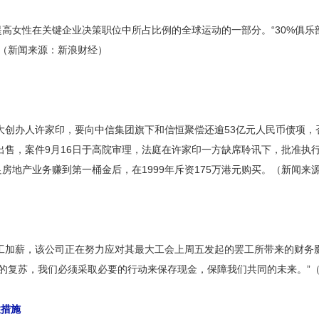
提高女性在关键企业决策职位中所占比例的全球运动的一部分。“30%俱乐部
标。（新闻来源：新浪财经）
大创办人许家印，要向中信集团旗下和信恒聚偿还逾53亿元人民币债项，
出售，案件9月16日于高院审理，法庭在许家印一方缺席聆讯下，批准执
房地产业务赚到第一桶金后，在1999年斥资175万港元购买。（新闻来
工加薪，该公司正在努力应对其最大工会上周五发起的罢工所带来的财务
了我们的复苏，我们必须采取必要的行动来保存现金，保障我们共同的未来。
性措施