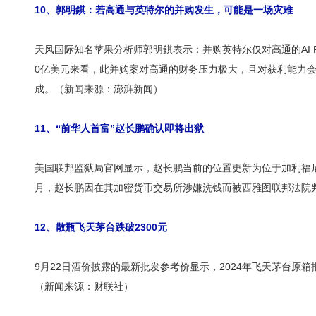
10、郭明錤：若高通与英特尔的并购发生，可能是一场灾难
天风国际知名苹果分析师郭明錤表示：并购英特尔仅对高通的AI
0亿美元来看，此并购案对高通的财务压力极大，且对获利能力会
成。（新闻来源：澎湃新闻）
11、“前华人首富”赵长鹏确认即将出狱
美国联邦监狱局官网显示，赵长鹏当前的位置更新为位于加利福尼
月，赵长鹏因在其加密货币交易所涉嫌洗钱而被西雅图联邦法院
12、散瓶飞天茅台跌破2300元
9月22日酒价披露的最新批发参考价显示，2024年飞天茅台原箱报2
（新闻来源：财联社）