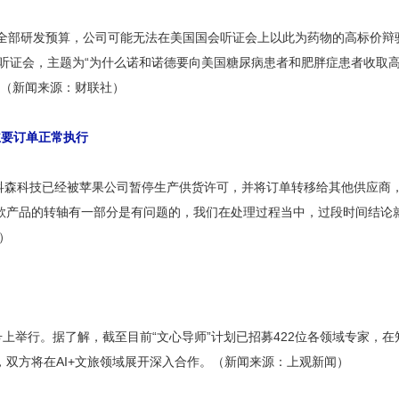
的全部研发预算，公司可能无法在美国国会听证会上以此为药物的高标价辩
行听证会，主题为“为什么诺和诺德要向美国糖尿病患者和肥胖症患者收取高昂的
受问询。（新闻来源：财联社）
主要订单正常执行
供应商科森科技已经被苹果公司暂停生产供货许可，并将订单转移给其他供应
Air那款产品的转轴有一部分是有问题的，我们在处理过程当中，过段时间结
）
号上举行。据了解，截至目前“文心导师”计划已招募422位各领域专家，
双方将在AI+文旅领域展开深入合作。（新闻来源：上观新闻）