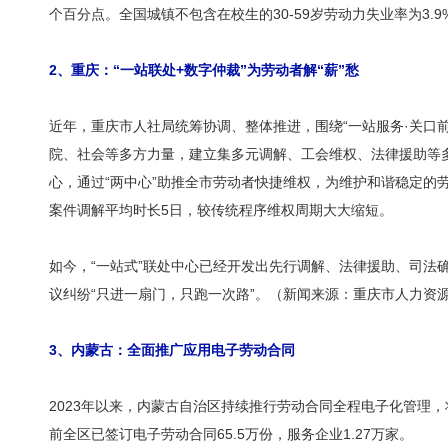
个百分点。全国城镇不包含在校生的30-59岁劳动力失业率为3
2
、重庆：“一站联处
+
数字仲裁”为劳动者解“薪”愁
近年，重庆市人社局统筹协调、整体推进，围绕“一站服务·关口前
院、社会等多方力量，建立集多元调解、工会维权、法律援助等多
心，通过“两中心”助推全市劳动者快捷维权，为维护和谐稳定的
案件调解平均时长5日，较传统程序维权周期大大缩短。
如今，“一站式”联处中心已经开发出先行调解、法律援助、司法
议纠纷“只进一扇门，只跑一次路”。（新闻来源：重庆市人力资
3
、内蒙古：全面推广应用电子劳动合同
2023年以来，内蒙古自治区持续推行劳动合同全程电子化管理
前全区已签订电子劳动合同65.5万份，服务企业1.27万家。