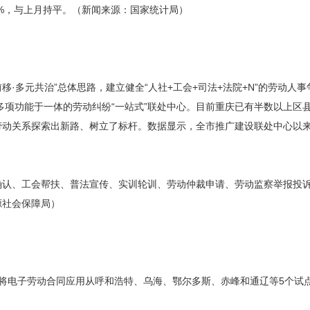
.9%，与上月持平。（新闻来源：国家统计局）
移·多元共治”总体思路，建立健全“人社+工会+司法+法院+N”的劳动
项功能于一体的劳动纠纷“一站式”联处中心。目前重庆已有半数以上区县
劳动关系探索出新路、树立了标杆。数据显示，全市推广建设联处中心以来
确认、工会帮扶、普法宣传、实训轮训、劳动仲裁申请、劳动监察举报投诉
源社会保障局）
，将电子劳动合同应用从呼和浩特、乌海、鄂尔多斯、赤峰和通辽等5个试点