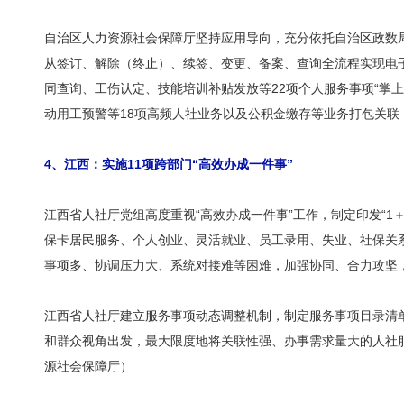
自治区人力资源社会保障厅坚持应用导向，充分依托自治区政数
从签订、解除（终止）、续签、变更、备案、查询全流程实现电
同查询、工伤认定、技能培训补贴发放等22项个人服务事项“掌
动用工预警等18项高频人社业务以及公积金缴存等业务打包关联
4
、江西：实施
11
项跨部门“高效办成一件事”
江西省人社厅党组高度重视“高效办成一件事”工作，制定印发“1＋
保卡居民服务、个人创业、灵活就业、员工录用、失业、社保关系
事项多、协调压力大、系统对接难等困难，加强协同、合力攻坚，
江西省人社厅建立服务事项动态调整机制，制定服务事项目录清单
和群众视角出发，最大限度地将关联性强、办事需求量大的人社服
源社会保障厅）