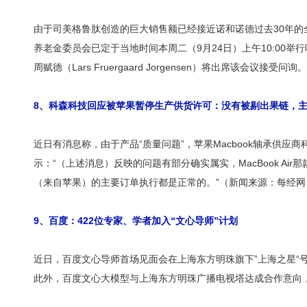
由于司美格鲁肽创造的巨大销售额已经接近诺和诺德过去30年
养老金委员会已定于当地时间本周二（9月24日）上午10:00举
周赋德（Lars Fruergaard Jorgensen）将出席该会议接
8、科森科技回应被苹果暂停生产供货许可：没有被剔出果链，
近日有消息称，由于产品“质量问题”，苹果Macbook轴承
示：“（上述消息）反映的问题有部分确实属实，MacBook 
（来自苹果）的主要订单执行都是正常的。”（新闻来源：每经网
9、百度：422位专家、学者加入“文心导师”计划
近日，百度文心导师首场见面会在上海东方明珠旗下”上海之星“
此外，百度文心大模型与上海东方明珠广播电视塔达成合作意向，