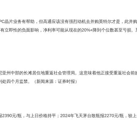
 PC晶片业务有帮助，但高通应该没有强烈动机去并购英特尔才是，此并
有立即性的负面影响，净利率可能从现在的20%+降到个位数甚至亏损
亚州中部的长滩居住地重返社会管理局。这意味着他正接受重返社会前的
判处四个月监禁。（新闻来源：证券时报）
390元/瓶，与上日价格持平；2024年飞天茅台散瓶报2270元/瓶，较上