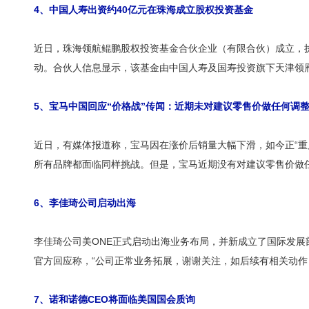
4
、中国人寿出资约
40
亿元在珠海成立股权投资基金
近日，珠海领航鲲鹏股权投资基金合伙企业（有限合伙）成立，
动。合伙人信息显示，该基金由中国人寿及国寿投资旗下天津领
5、宝马中国回应“价格战”传闻：近期未对建议零售价做任何调
近日，有媒体报道称，宝马因在涨价后销量大幅下滑，如今正“重
所有品牌都面临同样挑战。但是，宝马近期没有对建议零售价做
6、李佳琦公司启动出海
李佳琦公司美ONE正式启动出海业务布局，并新成立了国际发展部
官方回应称，“公司正常业务拓展，谢谢关注，如后续有相关动作
7、诺和诺德CEO将面临美国国会质询