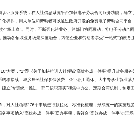
局认证服务系统，在人社信息系统平台加载电子劳动合同服务功能，确立
子化操作，用人单位和劳动者可以通过政府开发的免费电子劳动合同平台，
上办”“掌上查”。同时，不断强化跨业务、跨部门协同联动，将电子劳动
，推动各领域业务场景深度融合，方便企业和劳动者享受“一站式”的政务
10”方案，“1”即《关于加快推进人社领域“高效办成一件事”提升政务服
转移接续、城乡居民社保参保缴费、企业职工退休、大中专学生就业落户
建立“专班统一推进、部门按职落实”和集中办公、定期会商机制，制定工
，对人社领域276个事项进行颗粒化、标准化梳理，形成统一的实施规范
务事项纳入“高效办成一件事”联办事项，将符合“高效办成一件事”办理场