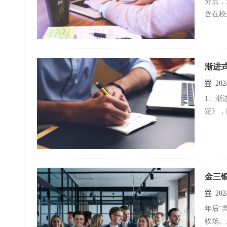
分点，
含在校
渐进
2024
1、渐
定》，
金三
2024
年后“
收场。