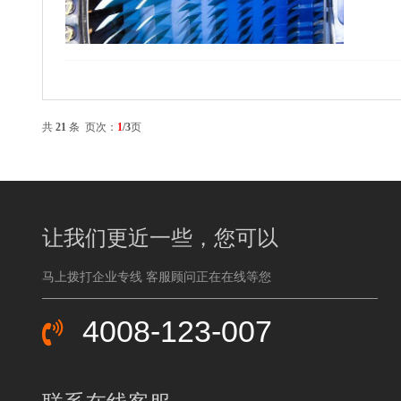
共
21
条 页次：
1
/3
页
让我们更近一些，您可以
马上拨打企业专线 客服顾问正在在线等您
4008-123-007