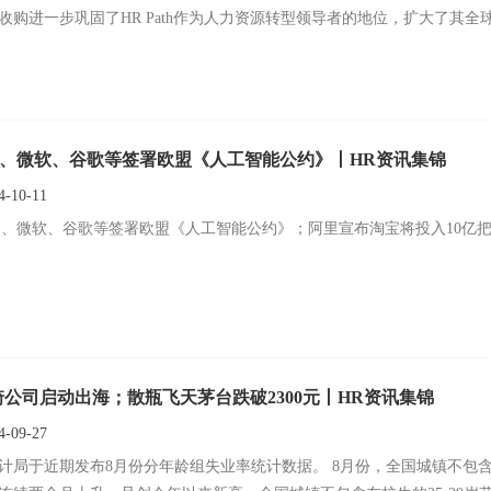
收购进一步巩固了HR Path作为人力资源转型领导者的地位，扩大了其全
nAI、微软、谷歌等签署欧盟《人工智能公约》丨HR资讯集锦
-10-11
nAI、微软、谷歌等签署欧盟《人工智能公约》；阿里宣布淘宝将投入10亿
琦公司启动出海；散瓶飞天茅台跌破2300元丨HR资讯集锦
-09-27
计局于近期发布8月份分年龄组失业率统计数据。 8月份，全国城镇不包含在校