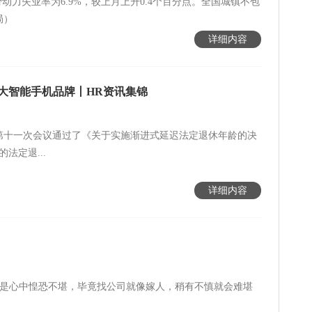
动力失业率为6.9%，较上月上升0.4个百分点。全国城镇不包
局）
详细内容
大智能手机品牌丨HR资讯集锦
第十一次会议通过了《关于实施渐进式延迟法定退休年龄的决
法定退...
详细内容
必也是心中惶恐不堪，毕竟找公司就像嫁人，稍有不慎就会难堪