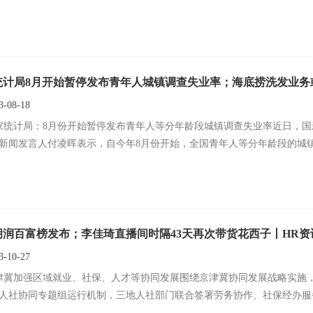
统计局8月开始暂停发布青年人城镇调查失业率；海底捞洗发业务
-08-18
家统计局：8月份开始暂停发布青年人等分年龄段城镇调查失业率近日，
新闻发言人付凌晖表示，自今年8月份开始，全国青年人等分年龄段的城镇调
3胡润百富榜发布；李佳琦直播间时隔43天再次带货花西子丨HR
-10-27
津冀加强区域就业、社保、人才等协同发展围绕京津冀协同发展战略实施
人社协同专题组运行机制，三地人社部门联合签署劳务协作、社保经办服务