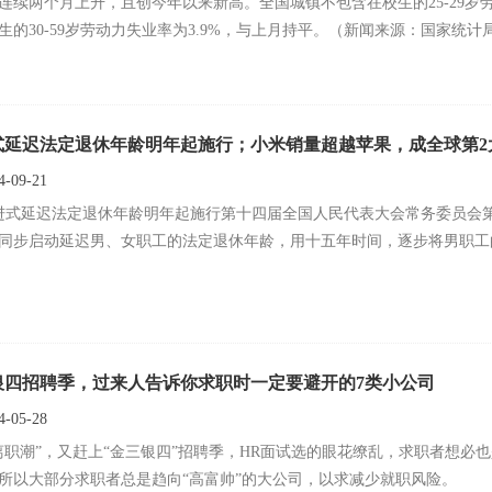
连续两个月上升，且创今年以来新高。全国城镇不包含在校生的25-29岁劳
生的30-59岁劳动力失业率为3.9%，与上月持平。（新闻来源：国家统计
式延迟法定退休年龄明年起施行；小米销量超越苹果，成全球第2
-09-21
进式延迟法定退休年龄明年起施行第十四届全国人民代表大会常务委员会
同步启动延迟男、女职工的法定退休年龄，用十五年时间，逐步将男职工的
银四招聘季，过来人告诉你求职时一定要避开的7类小公司
-05-28
离职潮”，又赶上“金三银四”招聘季，HR面试选的眼花缭乱，求职者想
所以大部分求职者总是趋向“高富帅”的大公司，以求减少就职风险。