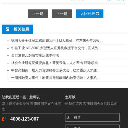
上一篇
下一篇
返回列表
相关信息
德国大众全体员工减薪10%并计划大裁员；胖东来今年营收...
中航工业 AR-500C 大型无人直升机救援平台交付，正式列...
美世发布2024城市生活成本排名
社会企业研究院颁授典礼：菁英云集，人才辈出 环球领袖...
中智亮相第一届人力资源服务交易大会，助力重庆人才建...
一周投融资大事件丨刷新具身智能国内融资记录！人形机...
让我们更近一些，您可以
您可以
马上拨打企业专线 客服顾问正在在线等
给我们留言 客服顾问会立刻联系您
您
4008-123-007