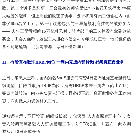
目前工会与三星电子争议的核心之一是提高工资和增加带薪休假的天
数。第二个诉求是涨薪，工会最初的诉求是让855名员工获得比3%更
大幅度的涨薪，但上周他们改变了诉求，要求将所有员工包含在内（而
非仅855名员工）。第三个议题包括与三星超额利润挂钩的绩效奖金
—— 去年三星亏损约15万亿韩元时，芯片部门的工人并没有拿到这笔
奖金，工会方面称，这些工人担心即使公司今年成功扭亏，他们也仍然
拿不到这笔钱。（新闻来源：每日经济新闻）
11、有赞宣布取消HRBP岗位 一周内完成内部转岗 必须真正做业务
近日，消息人士称，国内知名SaaS服务商有赞4日发布通知宣布进行组
织调整，阶段性取消HRBP岗位，所有HRBP未来一周内（截止7.12）
完成内部转岗，向业务负责人汇报，且必须正式、真正做业务的工作内
容，不再做人力资源相关工作。
通知还表示，不再设置“组织成长部”，仅保留“人力资源管理中心”，负
责入转调离等基础人力资源管理工作，向CEO汇报，并宣布，此次调
整从7月8日正式开始。