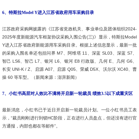
6、特斯拉Model Y进入江苏省政府用车采购目录
江苏政府采购网披露的《江苏省党政机关、事业单位及团体组织2024-
2025年度新能源汽车框架协议采购入围公告(三)》显示，特斯拉Model
Y进入江苏省政府新能源用车采购目录。根据上述信息显示，最新一批
的采购入围名单还包括问界 M7、阿维塔 11、深蓝 SL03、深蓝 S7、
智己 LS6、智己 L7、银河 L6、银河 E8 行政版、几何 E、几何 G6、
长安 UNI-K / Z、启源 A07、启源 Q05、荣威 D5X、沃尔沃 XC40、曹
操 60 等车型。（新闻来源：澎湃新闻）
7、小红书高层对人效比不满将开启新一轮裁员 绩效3.5以下成重灾区
最新消息，小红书已于近日开启新一轮裁员计划。一位小红书员工表
示，“裁员刚刚进行到锁HC阶段，正在进行人员盘点，但还没有进行官
方通报，内部也都在等邮件”。