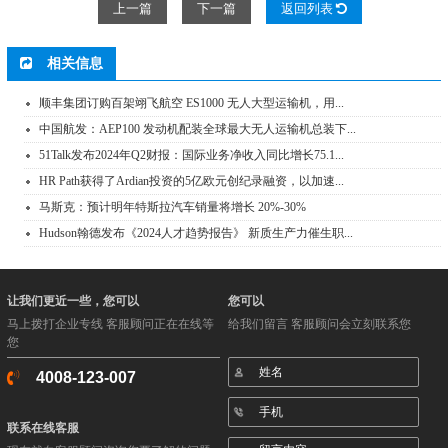
上一篇
下一篇
返回列表
相关信息
顺丰集团订购百架翊飞航空 ES1000 无人大型运输机，用...
中国航发：AEP100 发动机配装全球最大无人运输机总装下...
51Talk发布2024年Q2财报：国际业务净收入同比增长75.1...
HR Path获得了Ardian投资的5亿欧元创纪录融资，以加速...
马斯克：预计明年特斯拉汽车销量将增长 20%-30%
Hudson翰德发布《2024人才趋势报告》 新质生产力催生职...
让我们更近一些，您可以
您可以
马上拨打企业专线 客服顾问正在在线等
给我们留言 客服顾问会立刻联系您
您
4008-123-007
联系在线客服