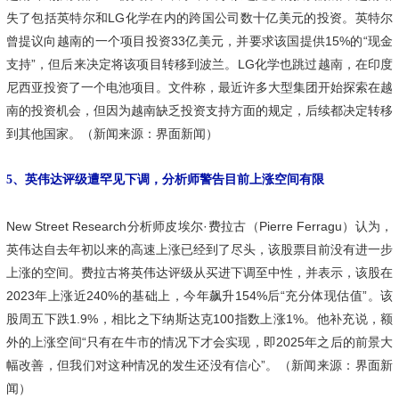
失了包括英特尔和LG化学在内的跨国公司数十亿美元的投资。英特尔
曾提议向越南的一个项目投资33亿美元，并要求该国提供15%的“现金
支持”，但后来决定将该项目转移到波兰。LG化学也跳过越南，在印度
尼西亚投资了一个电池项目。文件称，最近许多大型集团开始探索在越
南的投资机会，但因为越南缺乏投资支持方面的规定，后续都决定转移
到其他国家。（新闻来源：界面新闻）
5、英伟达评级遭罕见下调，分析师警告目前上涨空间有限
New Street Research分析师皮埃尔·费拉古（Pierre Ferragu）认为，
英伟达自去年初以来的高速上涨已经到了尽头，该股票目前没有进一步
上涨的空间。费拉古将英伟达评级从买进下调至中性，并表示，该股在
2023年上涨近240%的基础上，今年飙升154%后“充分体现估值”。该
股周五下跌1.9%，相比之下纳斯达克100指数上涨1%。他补充说，额
外的上涨空间“只有在牛市的情况下才会实现，即2025年之后的前景大
幅改善，但我们对这种情况的发生还没有信心”。（新闻来源：界面新
闻）