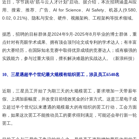
近日，字节跳动“筋斗云人才计划”启动。据介绍，本次招聘涵盖AI应
用、搜索、推荐、广告、AI for Science、AI Safety、机器人(9.580,
0.02, 0.21%)、隐私与安全、硬件、视频架构、工程架构等技术领域。
据悉，招聘的目标群体是2024年9月-2025年8月毕业的博士群体，重
点针对有亮眼学术成果、拥有顶会顶刊论文或专利的学术达人；有丰富
的大赛经历，在国际知名竞赛中取得优异成绩的竞赛达人；或有极强的
实践能力，参与过重大项目，擅长解决难题的实战达人。（新浪科技）
10、三星遇超半个世纪最大规模有组织罢工，涉及员工6540名
近期，三星员工开始了为期三天的大规模罢工，要求增加一天带薪年
假、上调加薪幅度，并改变目前绩效奖金的计算方式。这是三星电子成
立超过半个世纪以来遭遇的规模最大的有组织的罢工行动，工会方面
称，如果这次罢工不能推动员工的要求得到满足，可能还会举行新一轮
罢工。