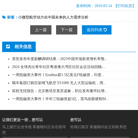
发布时间：2019-03-14
【打印此页】
标签：
小微型航空动力在中国未来的人力需求分析
上一篇
下一篇
返回列表
相关信息
美世发布年度薪酬调研结果：2025中国市场薪资增长率预...
2024 全球杰出青年社区粤港澳大湾区社区会议活动回顾-...
一周投融资大事件丨Eruditus获1.5亿美元F轮融资，印度...
顺丰集团订购百架翊飞航空 ES1000 无人大型运输机，用...
前程无忧报告：北京教培呈复苏迹象，职位发布量环比增...
一周投融资大事件丨半年三轮融资超5亿，雷鸟创新硬刚M...
让我们更近一些，您可以
您可以
马上拨打企业专线 客服顾问正在在线等
给我们留言 客服顾问会立刻联系您
您