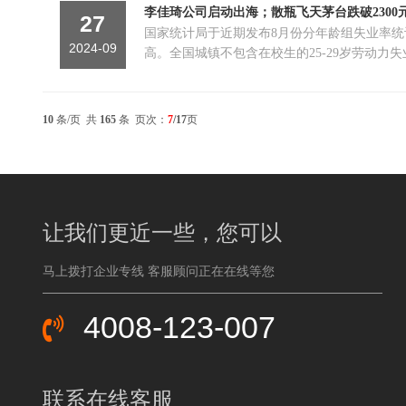
李佳琦公司启动出海；散瓶飞天茅台跌破2300
27
国家统计局于近期发布8月份分年龄组失业率统计
2024-09
高。全国城镇不包含在校生的25-29岁劳动力失
局）
10
条/页 共
165
条 页次：
7
/17
页
让我们更近一些，您可以
马上拨打企业专线 客服顾问正在在线等您
4008-123-007
联系在线客服