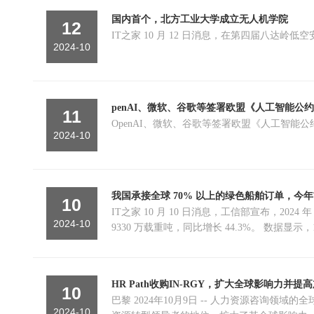
国内首个，北方工业大学成立无人机学院
12
IT之家 10 月 12 日消息，在第四届八
2024-10
penAI、微软、谷歌等签署欧盟《人工智能公
11
OpenAI、微软、谷歌等签署欧盟《人工智能
2024-10
我国承接全球 70% 以上的绿色船舶订单，今
10
IT之家 10 月 10 日消息，工信部宣布，2024
2024-10
9330 万载重吨，同比增长 44.3%。 数据显示，1－9 月我国造船三大指标（IT之家注：造船完工量、新接订单量、手持订单量）以载重吨计分别占全球总量的 55.1%、74.7% 和 61.
4%。
HR Path收购IN-RGY，扩大全球影响力并
10
巴黎 2024年10月9日 -- 人力资源咨询领域
2024-10