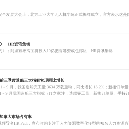
达岭低空安全发展大会上，北方工业大学无人机学院正式揭牌成立，官方表示
约》丨HR资讯集锦
公约》；阿里宣布淘宝将投入10亿把香港变成包邮区丨HR资讯集锦
年前三季度造船三大指标实现同比增长
 年 1－9 月，我国造船完工量 3634 万载重吨，同比增长 18.2%；新接订单量
提高加拿大市场占有率
的全球领导者HR Path，宣布收购专注于人力资源数字化转型的知名人力资源咨询