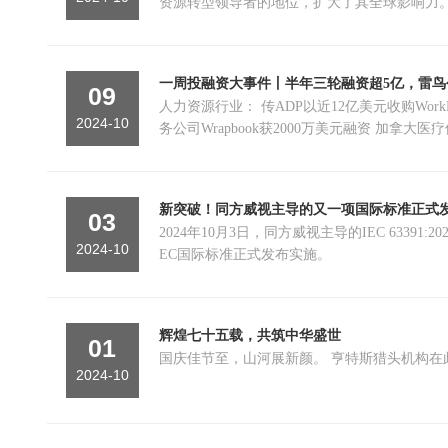
资源转型领导者的地位，扩大了其全球影响力
一周投融资大事件丨半年三轮融资超5亿，雷鸟创
09
人力资源行业： 传ADP以近12亿美元收购WorkForce Software 罗马尼亚教育科技初创企业Youni获90万欧元种子轮融资 日本工程师招聘平台lapras获4亿日元融资 美国娱乐业薪酬管理服
2024-10
务公司Wrapboo
新突破！同方威视主导的又一项国际标准正式
03
2024年10月3日，同方威视主导的IEC 63391:2024《主动式
2024-10
EC国际标准正式发布实施。
辉煌七十五载，共筑中华盛世
01
国庆佳节至，山河展新颜。
2024-10