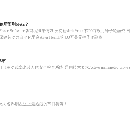
。
新硬刚Meta？
k获2000万美元融资 加拿大医疗保健劳动力自动化平台Arya Health获400万美元种子轮融资
发布
毫米波人体安全检查系统-通用技术要求Active millimetre-wave systems for secu
 亨特斯猎头机构在此向各界朋友送上最热烈的节日祝贺！