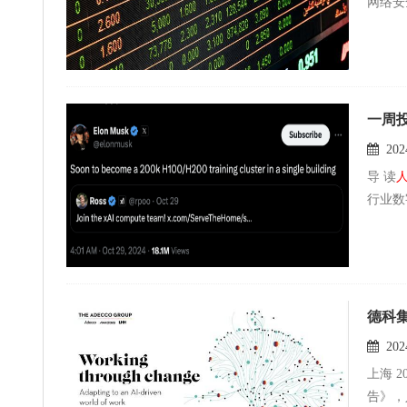
网络安
一周
2024
导 读
行业数
德科集
2024
上海 2
告》，