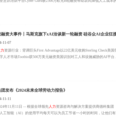
全意识培训平台Cyber Guru获2300万欧元B轮融资帮助农民降低人工成本的丹
投融资大事件丨马斯克旗下xAI洽谈新一轮融资 硅谷众AI企业狂
-11-07
人力
资源行业：背调巨头First Advantage以22亿美元收购Sterling Che
字人才市场Toothio获500万美元融资美国识别对工人和设施威胁的AI平台..
团发布《2024未来全球劳动力报告》
-11-11
024年11月11日 -- 根据全球领先
人力
资源咨询与解决方案提供商德科集团（The
人工智能（AI）的使用平均每天可以为员工节省一小时的时间，让他们