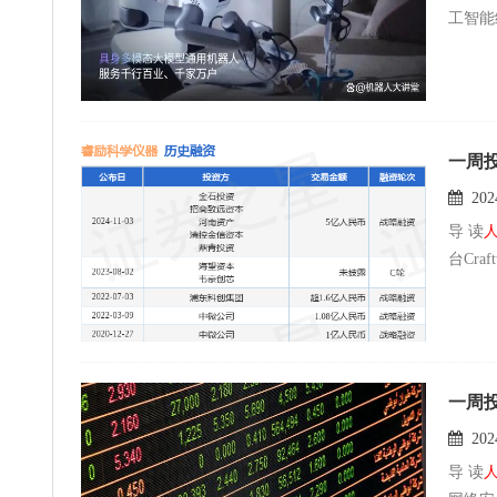
工智能
一周
2024
导 读
台Cra
一周投
2024
导 读