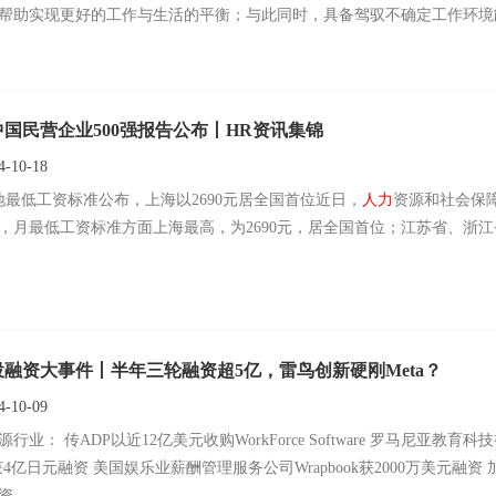
帮助实现更好的工作与生活的平衡；与此同时，具备驾驭不确定工作环境能力的"未来就绪
，其中中国占比为25%，仅次印度排在第二位。雇主必须明确所有员工的
4中国民营企业500强报告公布丨HR资讯集锦
-10-18
地最低工资标准公布，上海以2690元居全国首位近日，
人力
资源和社会保
，月最低工资标准方面上海最高，为2690元，居全国首位；江苏省、浙江省
投融资大事件丨半年三轮融资超5亿，雷鸟创新硬刚Meta？
-10-09
美元收购WorkForce Software 罗马尼亚教育科技初创企业Youni获90万欧元种子轮融资 日本工程师招聘平台
Wrapbook获2000万美元融资 加拿大医疗保健劳动力自动化平台Arya Health获400万美元种
资