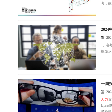
考，或
11%
202
2024
1、各
据显示
一周
2024
人力
资源行业： 传ADP以近12亿
lapras获4亿日元融资 美国娱乐业薪酬管理服务公司
子轮融