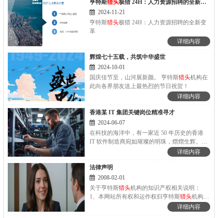
亨特斯
猎头
极猎 24H：人力资源招聘的全新变革
5 日（农历正月初八）止，共计...
2024-11-21
亨特斯
猎头
极猎 24H：人力资源招聘的全新变
革
详细内容
辉煌七十五载，共筑中华盛世
2024-10-01
国庆佳节至，山河展新颜。 亨特斯
猎头
机构在
此向各界朋友送上最热烈的节日祝贺！
详细内容
香港某 IT 集团关键岗位精准寻才
2024-06-07
在科技的海洋中，有一家近 50 年历史的香港
IT 软件制造商宛如璀璨的明珠，熠熠生辉。如
今，亨特斯
猎头
荣幸地接受其委托，开启一场
详细内容
激动人心的人才寻觅之旅。
法律声明
2008-02-01
关于亨特斯
猎头
机构的知识产权相关说明：
1、本网站所有权和运作权归亨特斯
猎头
机构所
有；(著作登记号：国作登字-2018-F-
详细内容
00502020、渝作登字-2016-F-00127622、渝作登