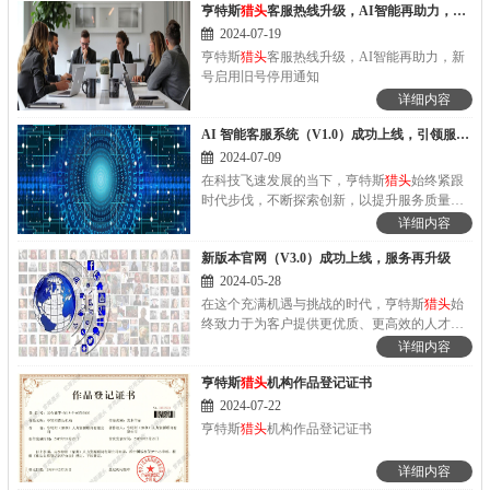
亨特斯
猎头
客服热线升级，AI智能再助力，新号启用旧号停用通知
字-2016-F-00123892；商标注册证第28705363
号、第18624358号、第28495481；香港商标编
2024-07-19
号303661966及海外全球商标等；计算机软著登
亨特斯
猎头
客服热线升级，AI智能再助力，新
记号：2016SR037564等)，包括但不限于所有内
号启用旧号停用通知
容和图表受《中华人民共和国著作权法》及相
详细内容
关法律法规，和中国加入的所有知识产权方面
的国际条约的保护。亨特斯
猎头
机构对网站及
AI 智能客服系统（V1.0）成功上线，引领服务新篇章
内容享有完整的知识产权的所有权，未经其允
2024-07-09
许，不得以任何形式复制和采用。
在科技飞速发展的当下，亨特斯
猎头
始终紧跟
时代步伐，不断探索创新，以提升服务质量和
效率。近日，我们自豪地宣布，亨特斯
猎头
AI
详细内容
智能客服系统成功上线，为客户和候选人带来
新版本官网（V3.0）成功上线，服务再升级
前所未有的便捷体验。
2024-05-28
在这个充满机遇与挑战的时代，亨特斯
猎头
始
终致力于为客户提供更优质、更高效的人才服
务。今日，我们满怀欣喜地宣布，亨特斯
猎头
详细内容
新版本（https://hunters.hk/）官网V3.0成功上
亨特斯
猎头
机构作品登记证书
线，在原有官网（https://www.hunters.hk/）继续
保留服务的基础上，为广大客户和人才带来全
2024-07-22
新的体验和更多的价值。
亨特斯
猎头
机构作品登记证书
详细内容