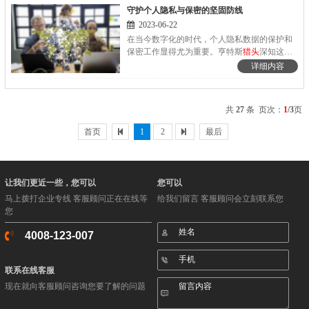
守护个人隐私与保密的坚固防线
2023-06-22
在当今数字化的时代，个人隐私数据的保护和
保密工作显得尤为重要。亨特斯
猎头
深知这一
点，始终将保护求职者和客户的隐私视为核心
详细内容
使命。
共
27
条 页次：
1
/3
页
首页
1
2
最后
让我们更近一些，您可以
您可以
马上拨打企业专线 客服顾问正在在线等
给我们留言 客服顾问会立刻联系您
您
4008-123-007
联系在线客服
现在就向客服顾问咨询您要了解的问题