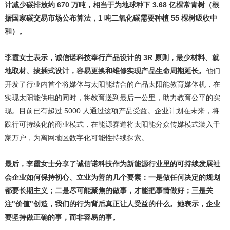
计减少碳排放约 670 万吨，相当于为地球种下 3.68 亿棵常青树（根
据国家碳交易市场公布算法，1 吨二氧化碳需要种植 55 棵树吸收中
和）。
李霞女士表示，诚信诺科技奉行产品设计的
3R 原则，最少材料、就
地取材、拔插式设计，容易更换和维修实现产品生命周期延长。
他们
开发了行业内首个将媒体与太阳能结合的产品太阳能教育媒体机，在
实现太阳能供电的同时，将教育送到最后一公里，助力教育公平的实
现。目前已有超过 5000 人通过这项产品受益。企业计划在未来，将
践行可持续化的商业模式，在能源赛道将太阳能分众传媒模式装入千
家万户，为离网地区数字化可能性持续探索。
最后，李霞女士分享了诚信诺科技作为新能源行业里的可持续发展社
会企业如何保持初心、立业为善的几个要素：一是做任何决定的规划
都要长期主义；二是尽可能聚焦的做事，才能把事情做好；三是关
注
"价值"创造，我们的行为背后真正让人受益的什么。她表示，企业
要坚持做正确的事，而非容易的事。