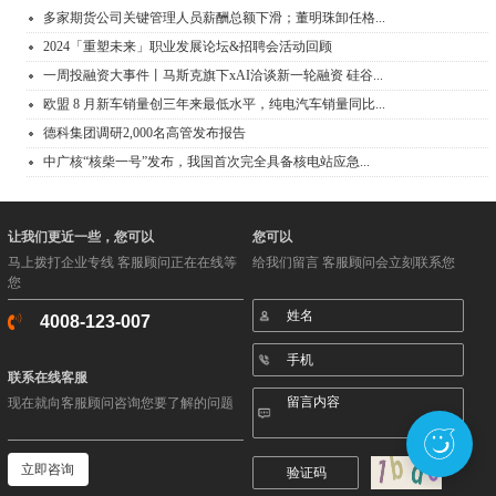
多家期货公司关键管理人员薪酬总额下滑；董明珠卸任格...
2024「重塑未来」职业发展论坛&招聘会活动回顾
一周投融资大事件丨马斯克旗下xAI洽谈新一轮融资 硅谷...
欧盟 8 月新车销量创三年来最低水平，纯电汽车销量同比...
德科集团调研2,000名高管发布报告
中广核“核柴一号”发布，我国首次完全具备核电站应急...
让我们更近一些，您可以
您可以
马上拨打企业专线 客服顾问正在在线等
给我们留言 客服顾问会立刻联系您
您
4008-123-007
联系在线客服
现在就向客服顾问咨询您要了解的问题
立即咨询