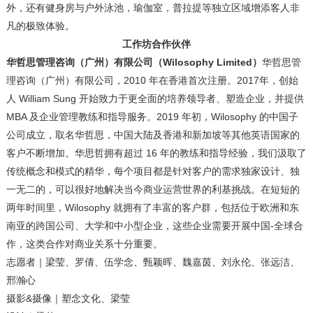
外，还有健身房与户外泳池，瑜伽室，普拉提等独立区域增添客人非
凡的极致体验。
工作坊合作伙伴
华哲思管理咨询（广州）有限公司（
Wilosophy Limited）
华哲思管
理咨询（广州）有限公司，2010 年在香港首次注册。2017年，创始
人
William Sung
开始致力于更全面的培养领导者、塑造企业，并提供
MBA 及企业管理教练和指导服务。2019 年初，Wilosophy 的中国子
公司成立，取名华哲思，中国大陆及香港和新加坡等其他英语国家的
客户不断增加。华思哲拥有超过 16 年的教练和指导经验，我们汲取了
传统概念和模式的精华，每个项目都是针对客户的需求独家设计、独
一无二的，可以很好地解决当今商业运营世界的利基挑战。在短短的
两年时间里，Wilosophy 就拥有了丰富的客户群，包括位于欧洲和东
南亚的跨国公司、大学和中小型企业，这些企业需要开展中国-全球合
作，这类合作对商业关系十分重要。
志愿者｜梁莹、罗倩、伍学念、甄颖晖、魏嘉茵、刘永伦、张远洁、
邢瀚心
摄影&摄像｜塑念文化、梁莹