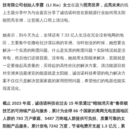
技有限公司创始人李霞（LI Xia）女士
在题为
照亮世界，点亮未来
的线
上主题分享中为与会嘉宾分享了诚信诺科技在新能源行业如何用太阳
能照亮非洲，让贫困人口用上清洁电。
她表示，到今天为止，全球还有 7.33 亿人生活在完全没有电网的地
区，主要集中在撒哈拉沙漠以南的非洲。当时创业的时候，她想要去
解决一个实质的刚需问题。什么是实质的刚需问题？实际情况就是没
有电，然后他们还很贫困。没有电，她就用太阳能来解决，贫困就是
一定要做起高质量的，买得起的高性价比的解决方案。清洁能源目前
对非洲来说最便宜的能源就是太阳能，诚信诺科技希望的电力解决方
案不仅仅只是解决贫困家庭的家用照明问题，希望他们的电器也能实
现直流化。
截止
2023 年底，诚信诺科技在过去 15 年里通过"蜡烛消灭者"鲁班锁
技艺的可持续产品与服务，累计为全球 66 个国家的离网无电贫困地区
人群的 783 万户家庭、5487 万终端人群提供可负担、质量可靠的太
阳能产品服务。累计发电 7242 万度，节省电费开支超 1.3 亿元，累