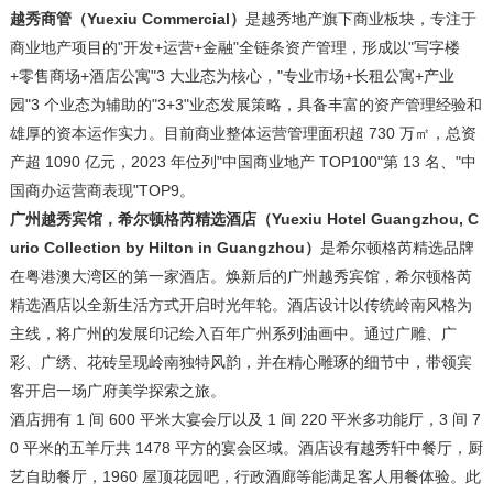
越秀商管（
Yuexiu Commercial）
是越秀地产旗下商业板块，专注于
商业地产项目的"开发+运营+金融"全链条资产管理，形成以"写字楼
+零售商场+酒店公寓"3 大业态为核心，"专业市场+长租公寓+产业
园"3 个业态为辅助的"3+3"业态发展策略，具备丰富的资产管理经验和
雄厚的资本运作实力。目前商业整体运营管理面积超 730 万㎡，总资
产超 1090 亿元，2023 年位列"中国商业地产 TOP100"第 13 名、"中
国商办运营商表现"TOP9。
广州越秀宾馆，希尔顿格芮精选酒店（
Yuexiu Hotel Guangzhou, C
urio Collection by Hilton in Guangzhou）
是希尔顿格芮精选品牌
在粤港澳大湾区的第一家酒店。焕新后的广州越秀宾馆，希尔顿格芮
精选酒店以全新生活方式开启时光年轮。酒店设计以传统岭南风格为
主线，将广州的发展印记绘入百年广州系列油画中。通过广雕、广
彩、广绣、花砖呈现岭南独特风韵，并在精心雕琢的细节中，带领宾
客开启一场广府美学探索之旅。
酒店拥有 1 间 600 平米大宴会厅以及 1 间 220 平米多功能厅，3 间 7
0 平米的五羊厅共 1478 平方的宴会区域。酒店设有越秀轩中餐厅，厨
艺自助餐厅，1960 屋顶花园吧，行政酒廊等能满足客人用餐体验。此