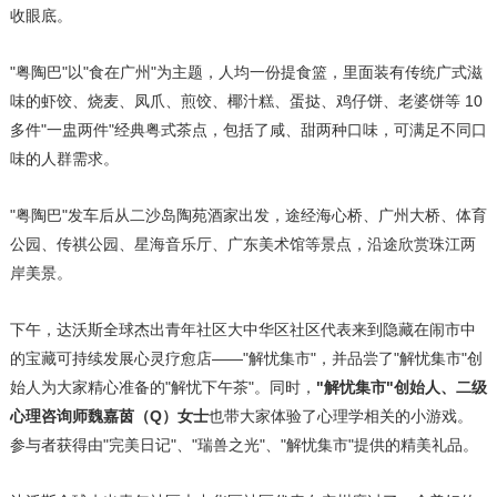
收眼底。
"粤陶巴"以"食在广州"为主题，人均一份提食篮，里面装有传统广式滋
味的虾饺、烧麦、凤爪、煎饺、椰汁糕、蛋挞、鸡仔饼、老婆饼等 10
多件"一盅两件"经典粤式茶点，包括了咸、甜两种口味，可满足不同口
味的人群需求。
"粤陶巴"发车后从二沙岛陶苑酒家出发，途经海心桥、广州大桥、体育
公园、传祺公园、星海音乐厅、广东美术馆等景点，沿途欣赏珠江两
岸美景。
下午，达沃斯全球杰出青年社区大中华区社区代表来到隐藏在闹市中
的宝藏可持续发展心灵疗愈店——"解忧集市"，并品尝了"解忧集市"创
始人为大家精心准备的"解忧下午茶"。同时，
"解忧集市"创始人、二级
心理咨询师魏嘉茵（Q）女士
也带大家体验了心理学相关的小游戏。
参与者获得由"完美日记"、"瑞兽之光"、"解忧集市"提供的精美礼品。