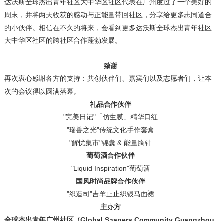
达沃斯全球杰出青年社区大中华区社区代表在广州度过了一个美好的
周末，并将两天收获的感动与正能量带回社区，分享给更多志同道合
的小伙伴。相信在不久的将来，会看到更多达沃斯全球杰出青年社区
大中华区社区的跨社区合作蓬勃发展。
致谢
再次衷心感谢各方的支持：共创伙伴们、嘉宾们以及志愿者们，让本
次的会议得以圆满落幕。
礼品合作伙伴
"完美日记"「仿生膜」精华口红
"瑞兽之光"传统文化手作套盒
"解忧集市"锦囊 & 能量胸针
葡萄酒合作伙伴
"Liquid Inspiration"葡萄酒
国风时尚品牌合作伙伴
"织造司"吉羊止止织银马面裙
主办方
全球杰出青年广州社区（
Global Shapers Community Guangzhou