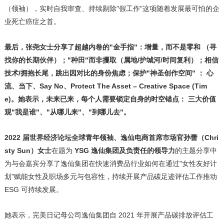
（领袖），实时自我审查、持续剔除"假工作"这项随着发展最可怕的企
业死亡癌症之首。
最后，张尧女士分享了超越内卷的
"金手指"：增量，而不是零和 （寻
找你的长期伙伴）；"种田"而非攫取（属地/护城河/时间复利）；相信
技术/拥抱长尾，跳出因对比的身份焦虑；保护"神圣创作空间" ： 心
流、当下、Say No、Protect The Asset – Creative Space (Tim
e)。她表示，未来已来，每个人需要锁定自身的时空锚点： 三大价值
观"我是谁"、"从哪儿来"、"到哪儿去"。
2022 届世界经济论坛全球青年领袖、逸仙电商首席市场官孙蕾（Chri
sty Sun）女士
在题为
YSG 逸仙集团及负责任的领导力
的主题分享中
为与会嘉宾分享了逸仙集团在快速消费品行业如何在通过"女性友好计
划"赋能女性及职场多元与包容性，持续开展产品碳足迹评估工作推动
ESG 可持续发展。
她表示，完美日记母公司逸仙集团自 2021 年开展产品碳排放评估工