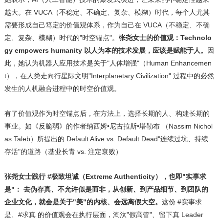
越大。在 VUCA（不稳定、不确定、复杂、模糊）时代，每个人尤其
需要形成自己笃定的价值观体系，作为自己在 VUCA（不稳定、不确
定、复杂、模糊）时代的"时空锚点"。
张尧女士的价值观：
Technolo
gy empowers humanity 以人为本的技术发展，应该是赋能于人。
因
此，她认为机器人应用技术是关于"人体增强"（Human Enhancemen
t），在人类走向行星际文明"Interplanetary Civilization" 过程中的必然
发生的人机融合进程中的时空价值观。
有了价值观作为时空锚点后，在方法上，选择长期的人、构建长期的
事业。如《反脆弱》的作者纳西姆•尼古拉斯•塔勒布 （Nassim Nichol
as Taleb）所提出的 Default Alive vs. Default Dead"连续过坑、持续
存活"的道路（基业长青 vs. 注定衰败）
张尧女士践行
#极致坦诚（Extreme Authenticity），也即"实事求
是"： 去伪存真、不允许似是而非，从创新、到产品细节、到团队的
企业文化，就会是关于"美"的内核、会远离假大空。
这份 #实事求
是、#求真 的价值观会在执行层面，淘汰"假高管"、留下真 Leader