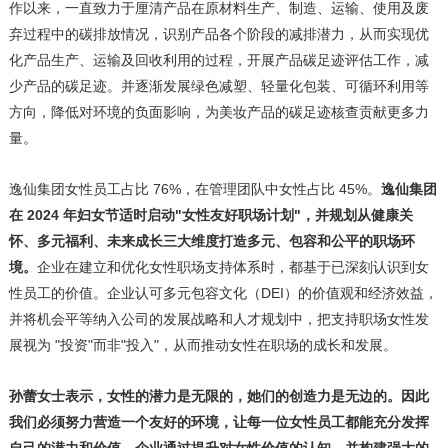
作以来，一直致力于厘清产品在原材料生产、制造、运输、使用及废
弃过程中的碳排放情况，识别产品各个阶段的减排潜力，从而实现优
化产品生产、运输及回收利用的过程，开展产品碳足迹评估工作，减
少产品的碳足迹。并逐渐发展绿色减塑、轻量化包装、可循环利用等
方向，降低对环境的负面影响，为美妆产品的碳足迹核查贡献更多力
量。
逸仙集团女性员工占比 76%，在管理团队中女性占比 45%。
逸仙集团
在
2024 年妇女节适时启动"女性友好职场计划"，并规划从健康关
怀、多元福利、未来成长三大维度打造多元、包容和公平的职场环
境。
企业在建立和优化女性职场支持体系时，都基于已深刻认识到女
性员工的价值。企业认可多元包容文化（DEI）的价值观和经济效益，
并将机会平等纳入公司的发展战略和人才规划中，把支持职场女性发
展视为 "投资"而非"投入"，从而推动女性在职场的成长和发展。
孙蕾女士表示，女性的潜力是无限的，她们的创造力是无边的。因此
我们必须努力营造一个友好的环境，让每一位女性员工都能充分发挥
自己的潜力和价值。企业通过提升对女性价值的认知，并构建强大的