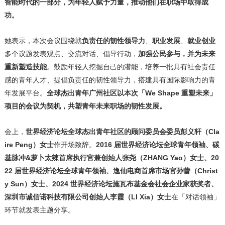
智能时代的一部分，为年轻人赋予力量，推动他们在职场中取得成
功。
她表示，本次会议围绕就
负责任的韧性领导力
、
职业发展
、
就业创业
多个议题发表观点、交流对话、倡导行动，
加强公民参与，并为未来
重新塑造技能
。鼓励年轻人挖掘自己的潜能，培养一批具有社会责任
感的青年人才、提倡负责任的韧性领导力，搭建具有国际影响力的青
年发展平台。
全球杰出青年广州社区以本次「
We Shape 重塑未来」
项目的会议为契机，共塑青年未来职场的韧性发展。
会上，
世界经济论坛全球杰出青年社区的顾问委员会委员彭义轩（
Cla
ire Peng）女士
作开场致辞。
2016 届世界经济论坛全球青年领袖、碳
基脉冲&萝卜太辣首席执行官兼创始人张尧（ZHANG Yao）女士、20
22 届世界经济论坛全球青年领袖、逸仙电商首席市场官孙蕾（Christ
y Sun）女士、2024 世界经济论坛施瓦布基金会社会企业家获奖者、
深圳市诚信诺科技有限公司创始人李霞（LI Xia）女士
在「对话领袖」
环节就发表主题分享。