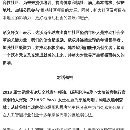
容性社区、为未来提供培训、提高健康和福祉、满足基本需求、保护
地球、加强公民参与
"推动社区项目的发展。同时，扩大社区及项目在
本地区的影响力，更好地推动社会的发展和进步。
彭义轩女士表示，达沃斯全球杰出青年社区坚信年轻人是推动社会变
革的关键力量，我们的使命是激励、赋权并连接全球的年轻领导者，
加强社区凝聚力，并推动积极变革。她希望我们能作为创变者，塑造
一个既有意义又充满成就感的未来，并努力对世界产生积极而持久的
影响。
对话领袖
2016 届世界经济论坛全球青年领袖、碳基脉冲&萝卜太辣首席执行官
兼创始人张尧（ZHANG Yao）女士
在题为
穿越周期，构建反脆弱森
林：从硅谷到全球的创业经历和思考
的主题分享中为与会嘉宾分享了
在人工智能行业创业十多年穿越周期的反脆弱心法。
她表示，AI（人工智能）技术的爆发式演进，让未来的不确定性越来