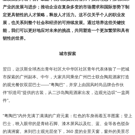
产业的发展与进步；推动企业在复杂多变的市场需求和国际形势下制
定更具韧性的人才策略，释放人才活力。这不仅关乎个人的职业发
展，也关系到整个社会和经济的可持续发展。通过培养这些关键技
能，我们可以更好地应对未来的挑战，共同塑造一个更加繁荣和具有
韧性的世界。
城市探索
翌日，达沃斯全球杰出青年社区大中华区社区青年代表体验了一把城
市探索的广州副本。中午，大家共同乘坐广州巴士联合陶苑酒家打造
的观光餐饮双层巴士——"粤陶巴"，并穿上由国风时尚品牌合作伙
伴"织造司"提供的古装，从二沙岛陶苑酒家出发，边观光边叹"一盅两
件"。
"粤陶巴"内外充满了满满的广府元素：红色的车身画着五羊图案；登上
巴士，映入眼帘的是青砖石脚、漆木屏风以及红、蓝、金等各色驳杂
的满洲窗。来到巴士观光层坐下，360 度的全景天窗，窗外的美景尽