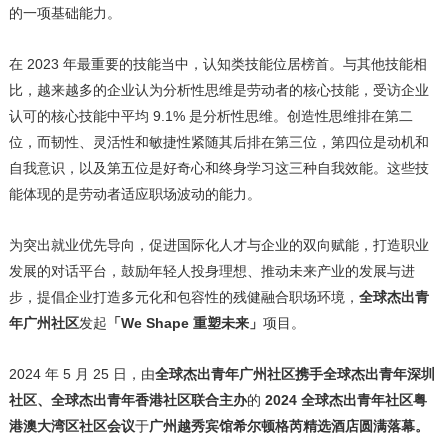
的一项基础能力。
在 2023 年最重要的技能当中，认知类技能位居榜首。与其他技能相
比，越来越多的企业认为分析性思维是劳动者的核心技能，受访企业
认可的核心技能中平均 9.1% 是分析性思维。创造性思维排在第二
位，而韧性、灵活性和敏捷性紧随其后排在第三位，第四位是动机和
自我意识，以及第五位是好奇心和终身学习这三种自我效能。这些技
能体现的是劳动者适应职场波动的能力。
为突出就业优先导向，促进国际化人才与企业的双向赋能，打造职业
发展的对话平台，鼓励年轻人投身理想、推动未来产业的发展与进
步，提倡企业打造多元化和包容性的残健融合职场环境，
全球杰出青
年广州社区
发起
「
We Shape 重塑未来」
项目。
2024 年 5 月 25 日，由
全球杰出青年广州社区携手全球杰出青年深圳
社区、全球杰出青年香港社区联合主办
的
2024 全球杰出青年社区粤
港澳大湾区社区会议
于
广州越秀宾馆希尔顿格芮精选酒店圆满落幕。