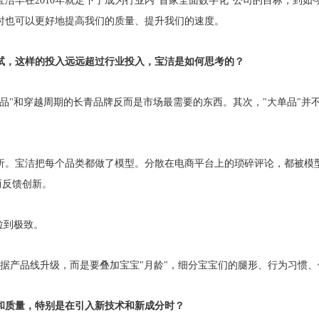
洁早在2010年就定下了成为行业内"首家全面数字化"公司的目标，到
时也可以更好地提高我们的质量、提升我们的速度。
试，这样的投入远远超过行业投入，宝洁是如何思考的？
品"和穿越周期的长青品牌反而是市场最需要的东西。其次，"大单品"并
。宝洁把每个品类都做了模型。分散在电商平台上的琐碎评论，都被模型收
而反馈创新。
拉到极致。
根据产品线升级，而是要叠加宝宝"月龄"，细分宝宝们的腿形、行为习惯
和质量，特别是在引入新技术和新成分时？