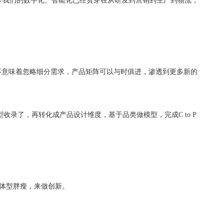
如今我们的数字化、智能化已经贯穿在从研发到营销到生产到物流，
不意味着忽略细分需求，产品矩阵可以与时俱进，渗透到更多新的
录了，再转化成产品设计维度，基于品类做模型，完成C to P
、体型胖瘦，来做创新。