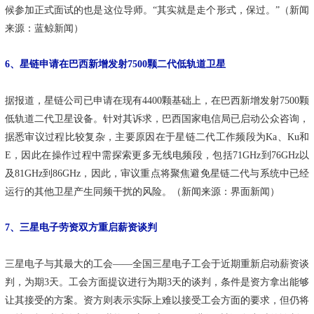
候参加正式面试的也是这位导师。“其实就是走个形式，保过。”（新闻
来源：蓝鲸新闻）
6、星链申请在巴西新增发射7500颗二代低轨道卫星
据报道，星链公司已申请在现有4400颗基础上，在巴西新增发射7500颗
低轨道二代卫星设备。针对其诉求，巴西国家电信局已启动公众咨询，
据悉审议过程比较复杂，主要原因在于星链二代工作频段为Ka、Ku和
E，因此在操作过程中需探索更多无线电频段，包括71GHz到76GHz以
及81GHz到86GHz，因此，审议重点将聚焦避免星链二代与系统中已经
运行的其他卫星产生同频干扰的风险。（新闻来源：界面新闻）
7、三星电子劳资双方重启薪资谈判
三星电子与其最大的工会——全国三星电子工会于近期重新启动薪资谈
判，为期3天。工会方面提议进行为期3天的谈判，条件是资方拿出能够
让其接受的方案。资方则表示实际上难以接受工会方面的要求，但仍将