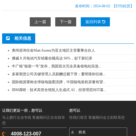
发布时间：2024-08-02
【打印此页】
上一篇
下一篇
返回列表
相关信息
奥纬咨询任命Matt Austen为亚太地区主管董事合伙人
挪威 8 月电动汽车销量份额高达 94%，创下新纪录
中广核“核柴一号”发布，我国首次完全具备核电站应急...
多家期货公司关键管理人员薪酬总额下滑；董明珠卸任格...
国际能源署称全球核电版图洗牌，中国核电装机容量有望...
IBM调研：技术高管全情投入生成式 AI，但管理层对IT基...
让我们更近一些，您可以
您可以
马上拨打企业专线 客服顾问正在在线等
给我们留言 客服顾问会立刻联系您
您
4008-123-007