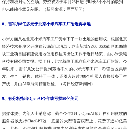
保持积极对话的立场。劳资双方于本月23日进行时长8个小时的谈判，
但未能缩小意见差距。（新闻来源：界面新闻）
8、雷军斥8亿多元于北京小米汽车工厂附近再拿地
小米方面又在北京小米汽车工厂旁拿下了一块土地的使用权。根据北京
经济技术开发区开发建设局近日消息，亦庄新城YZ00-0606街区0106地
块工业项目国有建设用地使用权挂牌出让工作于近日结束，由小米景曦
科技有限公司竞得。据了解，此地就位于现亦庄小米汽车工厂附近。今
年以来，雷军几次公开提到落地不久的小米汽车工厂，称该园区集研
发、生产、销售、体验于一体，还引入超过700个机器人直接服务于生
产线，并由AI赋能高精度质检。（每日经济新闻网）
9、有分析指出OpenAI今年或亏损50亿美元
据媒体援引内部人士消息称，截至今年3月，OpenAI预计在租用微软的
服务器以支持ChatGPT这一底层的大型语言模型上，花费了近40亿美
元。此外，今年包括数据费用在内的训练成本可能也会攀升至30亿美