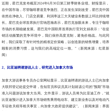
近期，星巴克发布截至2024年6月30日第三财季财务业绩。财报显示，
在中国市场，尽管咖啡赛道竞争激烈、正在发生深刻改变，星巴克中国
依然在净收入、门店交易量、利润率这三大关键业务数据上环比持续增
长。星巴克全球首席执行官纳思瀚表示，星巴克放眼未来，专注于咖啡
市场的长期稳健发展。星巴克中国联席首席执行官刘文娟表示：“在促
销活动频繁的竞争环境中，我们保持高度克制，避免价格战。与此同
时，我们采取了有针对性的精准定价策略，以创造新的销售增量，培养
顾客的消费习惯，这与我们的高端定位一致。”（新闻来源：红星新
闻）
2、比亚迪聘请游说人士，研究进入加拿大市场
加拿大游说事务专员办公室网站显示，比亚迪聘请的游说人士已向加拿
大联邦登记处提交申请，告知官员和议员其计划就该公司的“预期”市场
准入问题游说加拿大当局。文件显示，游说人员将为比亚迪工作，“就
比亚迪预计进入加拿大市场销售乘用电动车、建立新业务以及对电动汽
车征收关税等相关事宜，向加拿大政府提供建议”。（新闻来源：界面