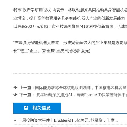
我市“政产学研用”多方均表示，将联动起来共同推动具身智能
业增设，提升高等教育服务具身智能机器人产业的创新发展能力
以最高200万元奖励；市科技局将聚焦“416”科技创新布局，
“布局具身智能机器人赛道，形成完善而强大的产业集群是必要条
长”“链主”企业。(新重庆-重庆日报记者 夏元)
上一篇
：
国际能源署称全球核电版图洗牌，中国核电装机容量有
下一篇
：
复星医药深度拥抱AI，自研PharmAID决策智能体
相关信息
一周投融资大事件丨Eruditus获1.5亿美元F轮融资，印度...