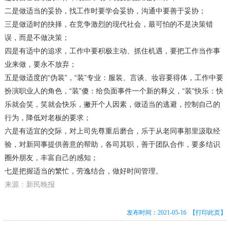
二是做适当的妥协，找工作时要学会妥协，沟通中要善于妥协；
三是做适时的抉择，在竞争激烈的现代社会，最可怕的不是决策错
误，而是不做决策；
四是有适中的追求，工作中要积极主动、抓住机遇，要把工作当作事
业来做，要永不放弃；
五是做适度的“伪装”，“装”专业：服装、言谈、妆容要得体，工作中要
扮演职业人的角色，“装”傻：给负面事件一个新的释义，“装”快乐：快
乐就会笑，笑就会快乐，撇开个人因素，做适当的逃避，控制自己的
行为，降低对老板的要求；
六是有适宜的交际，对上司先尊重后磨合，乐于从老同事那里汲取经
验，对新同事提供善意的帮助，各司其职，善于团队合作，要多结识
圈外朋友，丰富自己的感知；
七是把握适当的繁忙，劳逸结合，做好时间管理。
来源：新民晚报
发布时间：2021-05-16
【打印此页】