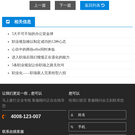
上一篇
下一篇
返回列表
相关信息
5大不可不知的办公室金律
职业规划难以制定成功的12种心态
心目中的两份offer同时来临
进入职场后我们慢慢正在退化的能力
5条职业规划让你职场之路无坎坷
职业化——职场新人完美转型八招
让我们更近一些，您可以
您可以
马上拨打企业专线 客服顾问正在在线等
给我们留言 客服顾问会立刻联系您
您
4008-123-007
联系在线客服