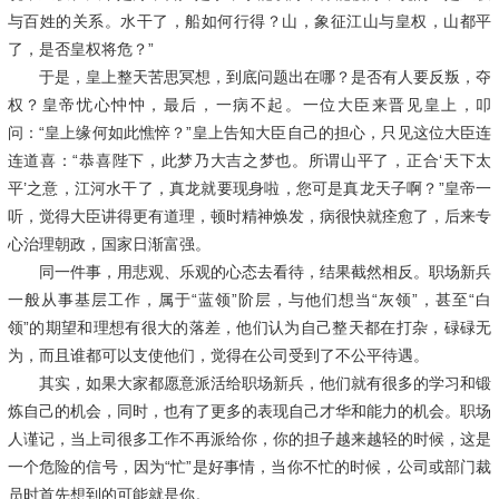
与百姓的关系。水干了，船如何行得？山，象征江山与皇权，山都平
了，是否皇权将危？”
于是，皇上整天苦思冥想，到底问题出在哪？是否有人要反叛，夺
权？皇帝忧心忡忡，最后，一病不起。一位大臣来晋见皇上，叩
问：
“皇上缘何如此憔悴？”皇上告知大臣自己的担心，只见这位大臣连
连道喜：“恭喜陛下，此梦乃大吉之梦也。所谓山平了，正合‘天下太
平’之意，江河水干了，真龙就要现身啦，您可是真龙天子啊？”皇帝一
听，觉得大臣讲得更有道理，顿时精神焕发，病很快就痊愈了，后来专
心治理朝政，国家日渐富强。
同一件事，用悲观、乐观的心态去看待，结果截然相反。职场新兵
一般从事基层工作，属于
“蓝领”阶层，与他们想当“灰领”，甚至“白
领”的期望和理想有很大的落差，他们认为自己整天都在打杂，碌碌无
为，而且谁都可以支使他们，觉得在公司受到了不公平待遇。
其实，如果大家都愿意派活给职场新兵，他们就有很多的学习和锻
炼自己的机会，同时，也有了更多的表现自己才华和能力的机会。职场
人谨记，当上司很多工作不再派给你，你的担子越来越轻的时候，这是
一个危险的信号，因为
“忙”是好事情，当你不忙的时候，公司或部门裁
员时首先想到的可能就是你。