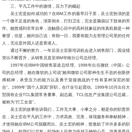
三、平凡工作中的激情，压力下的崛起
吴士宏是如何成功的？在
IBM
工作的最早日子里，吴士宏扮演的是
一个微不足道的角色，沏茶倒水，打扫卫生，完全是脑袋以下肢体的劳
作。她曾感到非常自卑，连触摸心目中的高科技象征的传真机都是一种
奢望，但是，她对自己说：有朝一日，我要有能力去管理公司里的任何
人，无论是外国人还是香港人。
通过不懈的努力，一年后吴士宏获培训机会进入销售部门，因业绩
突出不断晋升，从销售员直至
IBM
华南分公司总经理。
1997
年任
IBM
中国销售渠道总经理。
1998
年出任微软（中国）公
司的总经理，她在微软的上司说“她和微软公司那种生生不息的创新拼
搏精神，承受压力的能力以及勇于迎接挑战的个性有某种深层的契
合”。
1999
年“因个人原因”辞职，在
IT
业引起震动。
1999
年
10
月出任大
型国有企业
TCL
集团常务董事、副总裁、
TCL
信息产业集团公司总裁，
被称为“打工女皇”。
吴士宏的故事告诉我们，工作无大事、小事之分，都是你的职责所
在，吴士宏在平凡的工作中，力求高效、完美，体现服务和奉献精神，
才使得她在
IBM
公司脱颖而出。吴士宏的精神，曾激励了许许多多的职
场中人，给我们以启发：职场中人应努力练就正确的心态，培养承受压