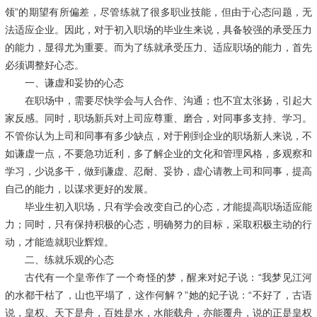
领”的期望有所偏差，尽管练就了很多职业技能，但由于心态问题，无
法适应企业。因此，对于初入职场的毕业生来说，具备较强的承受压力
的能力，显得尤为重要。而为了练就承受压力、适应职场的能力，首先
必须调整好心态。
一、谦虚和妥协的心态
在职场中，需要尽快学会与人合作、沟通；也不宜太张扬，引起大
家反感。同时，职场新兵对上司应尊重、磨合，对同事多支持、学习。
不管你认为上司和同事有多少缺点，对于刚到企业的职场新人来说，不
如谦虚一点，不要急功近利，多了解企业的文化和管理风格，多观察和
学习，少说多干，做到谦虚、忍耐、妥协，虚心请教上司和同事，提高
自己的能力，以谋求更好的发展。
毕业生初入职场，只有学会改变自己的心态，才能提高职场适应能
力；同时，只有保持积极的心态，明确努力的目标，采取积极主动的行
动，才能造就职业辉煌。
二、练就乐观的心态
古代有一个皇帝作了一个奇怪的梦，醒来对妃子说：
“我梦见江河
的水都干枯了，山也平塌了，这作何解？”她的妃子说：“不好了，古语
说，皇权、天下是舟，百姓是水，水能载舟，亦能覆舟，说的正是皇权