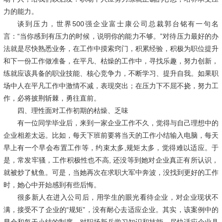
力的能力。
谈到压力，世界
500
强企业富士康公司总裁郭台铭有一句名
言：“当你感到有压力的时候，说明你的能力不够。”对待压力最好的办
法就是尽快熟悉业务，在工作中摸索窍门，积累经验，积极为职位提升
和下一份工作做准备，在平凡、枯燥的工作中，寻找乐趣，努力创新，
练就应该具备的职业技能、核心竞争力，不断学习、提升自我。如果职
场中人在平凡工作中激情不减，表现突出；在压力下不屈不挠，努力工
作，必将披荆斩棘，勇往直前。
四、理性面对工作初期的枯燥、乏味
有一位同学毕业后，来到一家企业工作不久，觉得与自己理想中的
企业相差太远。比如，每天下班前要将当天的工作小结输入电脑，每天
早上有一个早会布置工作等，约束太多
,
规矩太多，觉得难以适应。于
是，常发牢骚，工作积极性也不高
,
还没等到她对企业真正有所认识，
就被炒了鱿鱼。可是，当她再次在求职大军中奔波，没找到更好的工作
时，她心中开始感到有些后悔。
很多新人在进入公司后，用学生的眼光看待企业，对企业现状不
满，接受不了企业的
“规矩”，没有耐心去适应企业。其实，该案例中的
早会和每天小结的制度，对职场新兵学习知识和技能，尽快适应企业具