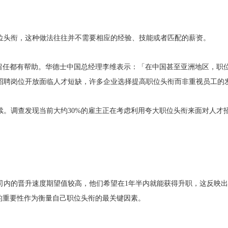
位头衔，这种做法往往并不需要相应的经验、技能或者匹配的薪资。
才留任都有帮助。华德士中国总经理李维表示：「在中国甚至亚洲地区，职
招聘岗位开放面临人才短缺，许多企业选择提高职位头衔而非重视员工的
续。调查发现当前大约30%的雇主正在考虑利用夸大职位头衔来面对人才
。
司内的晋升速度期望值较高，他们希望在1年半内就能获得升职，这反映
的重要性作为衡量自己职位头衔的最关键因素。