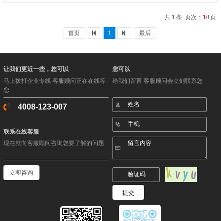
才包括但不限于进行核电发展规划编制、‌核电
厂营运和管理、‌核安全管理和监督的高级管理
共
1
条 页次：
1
/1
页
人员，‌核电技术研究和实验、‌核电厂运行和检
修所需的各级技术人员，‌以及掌握核电厂建造
首页
1
最后
和安装中所需特种工艺的技师和专业工人。‌因
此，‌核电人力资源的开发和管理是国家发展核
电所必需的基础结构的重要组成部分之一。‌ 为
了满足核电建设和发展所需各类人才的培养，‌
让我们更近一些，您可以
您可以
各国必须根据本国核电发展的需要，‌制订出长
马上拨打企业专线 客服顾问正在在线等
给我们留言 客服顾问会立刻联系您
期的核电人力资源开发规划，‌并投入相应的人
您
力和物力以确保该培养规划的顺利实施。‌这种
人力资源开发规划基于核电营运、‌建设和发展
4008-123-007
的需要，‌制定出以各类学校培养为主，‌加之各
核电建设参与单位培养、‌在职培训和再培训的
规划，‌并投入相应的人力和财力，‌以利于该规
联系在线客服
划顺利实施。‌ 在中国，‌核电人力资源的开发和
现在就向客服顾问咨询您要了解的问题
管理体现在多个方面。‌例如，‌海盐县通过全链
优化核电人力资源市场服务“三大营商环境”，‌
累计拥有规上人力资源公司36家，‌实现净服务
收入显著增长，‌并拥有15家“拳头优势”的核
立即咨询
电“专精特新”人力资源服务企业。‌此外，‌中核
二四通过深化体制机制改革，‌激发人才队伍活
力，‌打造符合新时代发展要求的战略人力资源
职系队伍。‌这些举措共同推动了核电领域人才
的培养和引进，‌为核电的高质量发展提供了有