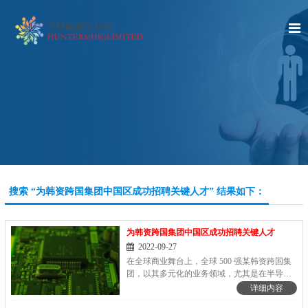
搜索 “为韩资跨国集团中国区成功招聘关键人才” 结果如下：
为韩资跨国集团中国区成功招聘关键人才
2022-09-27
在全球商业舞台上，全球 500 强某韩资跨国集
团，以其多元化的业务领域，尤其是在半导体
领域的卓越表现而闻名。为了推动其在中国区
详细内容
的业务发展，该集团委托亨特斯猎头为其招聘