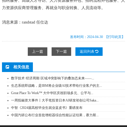
招聘服务、高级人才寻访、人力资源服务外包、招聘流程外包服务、人
力资源供应商管理服务、再就业与职业转换、人员流动等。
消息来源：randstad 任仕达
发布时间：2024-04-30
【打印此页】
上一篇
下一篇
返回列表
相关信息
数字技术·经济周期·区域冲突影响下的叠加态未来——...
生态系统即战略，是IBM将企业级AI技术带给行业客户的主...
Great Place To Work™ 大中华区庆祝职场多元、公平与...
一周投融资大事件丨大手笔投资日本AI研发初创公司Saka...
中智《2024届高校毕业生就业蓝皮书》重磅发布
中国汽研公布行业首批增程器综合性能认证结果，赛力斯...