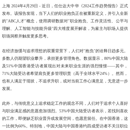
上海
2024年4月29日
- 近日，任仕达大中华《2024工作趋势报告》正式
发布。该报告发现，当下人们的职业抱负正在被重新定义，并引入全新
的"ABC人才"概念，使用调研数据对"职业抱负、工作灵活性、公平与
理解、人工智能与技能升级"四大维度展开解读，为雇主与职场人提供
职场洞察并触发更多思考。
在经济放缓与追求理想的双重背景下，人们对"抱负"的诠释日趋多元。
多数人仍期望职业攀升，承担更多管理角色。数据显示，80%中国大陆
及51%中国香港受访者展现出对未来职业生涯的强烈憧憬——其中，
71%大陆受访者希望肩负更多管理职责（高于全球水平24%）。然而，
也有人满足于现状，不追求升职，或对当前工作心满意足，无意进一步
发展。
此外，与传统意义上追求稳定工作的观念不同，人们对于追求个人喜好
与职业满足感的意愿愈加强烈。53%中国大陆受访者表示，若找到喜欢
的工作，即便缺乏职业晋升或发展空间，也愿意留任。在中国香港，这
一比例为60%。特别地，中国大陆与中国香港约四成受访者不关注职位