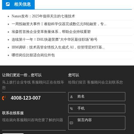
相关信息
Nature发布：2025年值得关注的七项技术
一周投融资大事件丨睿励科学仪器完成数亿元B轮融资，专...
埃森哲首推企业变革衡量体系，帮助企业持续重塑
连续第十一年！DHL快递荣膺"大中华区最佳职场"称号
IBM调研：技术高管全情投入生成式 AI，但管理层对IT基...
哪些岗位比较适合岗位外包
让我们更近一些，您可以
您可以
马上拨打企业专线 客服顾问正在在线等
给我们留言 客服顾问会立刻联系您
您
4008-123-007
联系在线客服
现在就向客服顾问咨询您要了解的问题