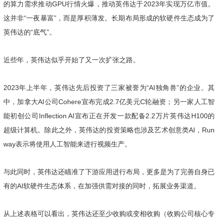
的算力需求推动GPU行情火爆，推动英伟达于2023年实现万亿市值。
这并非“一夜暴富”，而是厚积薄发。长期布局形成的软硬件生态成为了
英伟达的“底气”。
近些年，英伟达似乎开始了又一次扩张之路。
2023年上半年，英伟达先后投资了三家被誉为“AI独角兽”的企业。其
中，加拿大AI公司Cohere宣布完成2.7亿美元C轮融资；另一家人工智
能初创公司Inflection AI宣布正在开发一款配备2.2万片英伟达H100的
超级计算机。除此之外，英伟达的投资策略也涉及艺术创意类AI，Run
way表示将使用人工智能来进行视频生产。
与此同时，英伟达还瞄准了下游应用进行布局，更多是为了完善自身已
有的AI软硬件生态体系，在加强供需对接的同时，拓展业务渠道。
从上述表格可以看出，英伟达还至少收购或变相收购（收购公司核心专