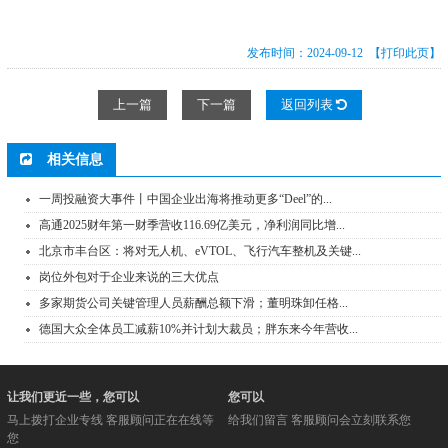
发布时间：2024-09-12
【打印此页】
上一篇
下一篇
返回列表
相关信息
一周投融资大事件丨中国企业出海将推动更多“Deel”的...
高通2025财年第一财季营收116.69亿美元，净利润同比增...
北京市丰台区：将对无人机、eVTOL、飞行汽车整机及关键...
岗位外包对于企业来说的三大优点
多家期货公司关键管理人员薪酬总额下滑；董明珠卸任格...
德国大众全体员工减薪10%并计划大裁员；胖东来今年营收...
让我们更近一些，您可以
您可以
马上拨打企业专线 客服顾问正在在线等
给我们留言 客服顾问会立刻联系您
您