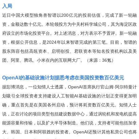
入局
近日中国大模型独角兽智谱以200亿元的投前估值，完成了新一轮融
资，金额达数十亿元。本轮领投方为中关村科学城公司，其为海淀区政
府设立的市场化投资平台。对上述消息，对方表示不予置评。新一轮融
资，根据公开信息，是2024年以来智谱完成的第三笔。目前，智谱的
股东阵容包括高瓴资本、启明创投、君联资本等知名投资机构以及美
团、阿里、腾讯、小米在内的互联网大厂。（来源：36氪）
OpenAI的基础设施计划据悉考虑在美国投资数百亿美元
据彭博消息，一位知情人士透露，OpenAI首席执行官山姆·阿尔特曼计
划吸引全球投资者支持建设人工智能AI基础设施的计划正变得更加明
确，重点首先是在美国各州启动，预计将耗资数百亿美元。知情人士
说，正在讨论的项目类型包括建设数据中心，通过涡轮机和发电机提高
能源容量和传输，以及扩大半导体制造。他们说，支持者可能包括加拿
大、韩国、日本和阿联酋的投资者。OpenAI还预计其他私营公司也将