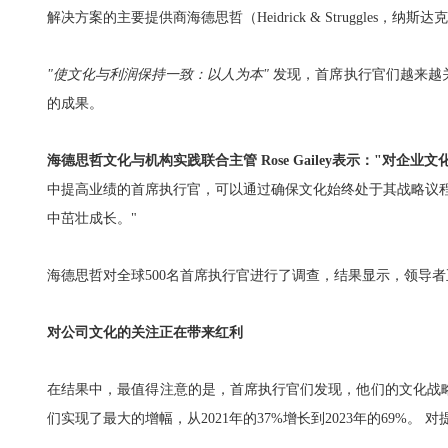
解决方案的主要提供商
海德思哲
（Heidrick & Strugg
"使文化与利润保持一致：以人为本"
发现，首席执行官们越来越
的成果。
海德思哲文化与机构
实践联合主管
Rose Gailey
表示：
"
对企业文
中提高业绩的首席执行官，可以通过确保文化始终处于其战略议
中茁壮成长。"
海德思哲对全球500名首席执行官进行了调查，结果显示，领导
对公司文化的关注正在带来红利
在结果中，最值得注意的是，首席执行官们发现，他们的文化战
们实现了最大的增幅，从2021年的37%增长到2023年的69%。