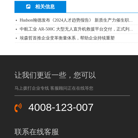
相关信息
Hudson翰德发布《2024人才趋势报告》 新质生产力催生职...
中航工业 AR-500C 大型无人直升机救援平台交付，正式列...
埃森哲首推企业变革衡量体系，帮助企业持续重塑
让我们更近一些，您可以
马上拨打企业专线 客服顾问正在在线等您
4008-123-007
联系在线客服