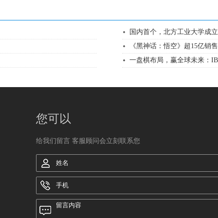
国内首个，北方工业大学成立
《黑神话：悟空》超15亿销售额
一盘棋布局，赢全球未来：IB
您可以
给我们留言 客服顾问会立刻联系您