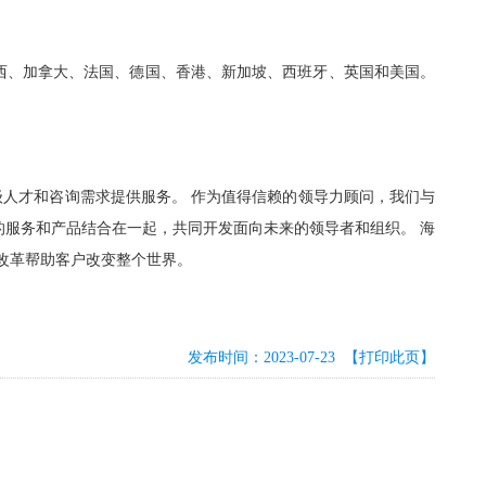
巴西、加拿大、法国、德国、香港、新加坡、西班牙、英国和美国。
机构的高级人才和咨询需求提供服务。 作为值得信赖的领导力顾问，我们与
服务和产品结合在一起，共同开发面向未来的领导者和组织。 海
改革帮助客户改变整个世界。
发布时间：2023-07-23
【打印此页】