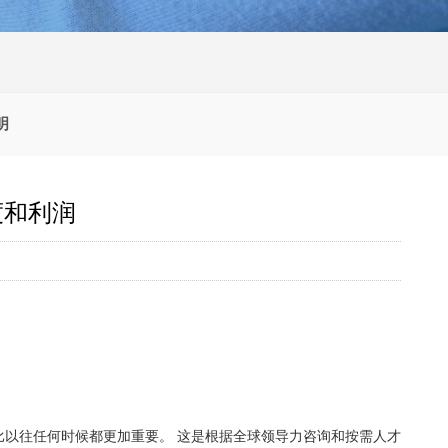
明
度和利润
绩比以往任何时候都更加重要。 这是根据全球领导力咨询和按需人才