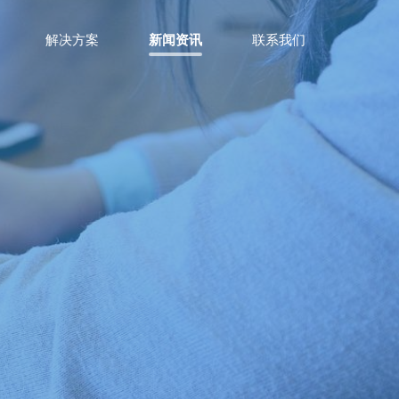
解决方案
新闻资讯
联系我们