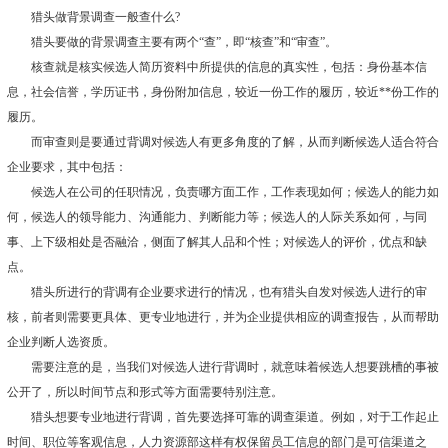
猎头做背景调查一般查什么?
猎头要做的背景调查主要有两个“查”，即“核查”和“审查”。
核查就是核实候选人简历资料中所提供的信息的真实性，包括：身份基本信
息，社会信誉，学历证书，身份附加信息，较近一份工作的履历，较近**份工作的
履历。
而审查则是要通过背调对候选人有更多角度的了解，从而判断候选人适合符合
企业要求，其中包括：
候选人在公司的任职情况，负责哪方面工作，工作表现如何；候选人的能力如
何，候选人的领导能力、沟通能力、判断能力等；候选人的人际关系如何，与同
事、上下级相处是否融洽，侧面了解其人品和个性；对候选人的评价，优点和缺
点。
猎头所进行的背调有企业要求进行的情况，也有猎头自发对候选人进行的审
核，前者则需要更具体、更专业地进行，并为企业提供相应的调查报告，从而帮助
企业判断人选资质。
需要注意的是，当我们对候选人进行背调时，就意味着候选人想要跳槽的事被
公开了，所以时间节点和形式等方面需要特别注意。
猎头想要专业地进行背调，首先要选择可靠的调查渠道。例如，对于工作起止
时间、职位等客观信息，人力资源部这样有权保留员工信息的部门是可信渠道之