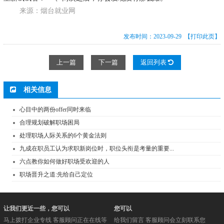
来源：烟台就业网
发布时间：2023-09-29
【打印此页】
上一篇
下一篇
返回列表
相关信息
心目中的两份offer同时来临
合理规划破解职场困局
处理职场人际关系的6个黄金法则
九成在职员工认为求职新岗位时，职位头衔是考量的重要...
六点教你如何做好职场受欢迎的人
职场晋升之道:先给自己定位
让我们更近一些，您可以
您可以
马上拨打企业专线 客服顾问正在在线等
给我们留言 客服顾问会立刻联系您