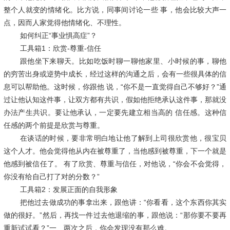
整个人就变的情绪化。比方说，同事间讨论一些 事，他会比较大声一
点，因而人家觉得他情绪化、不理性。
如何纠正“事业惧高症”？
工具箱1：欣赏-尊重-信任
跟他坐下来聊天。比如吃饭时聊一聊他家里、小时候的事，聊他
的穷苦出身或逆势中成长，经过这样的沟通之后，会有一些很具体的信
息可以帮助他。这时候，你跟他 说，“你不是一直觉得自己不够好？”通
过让他认知这件事，让双方都有共识，假如他拒绝承认这件事，那就没
办法产生共识。要让他承认，一定要先建立相当高的 信任感。这种信
任感的两个前提是欣赏与尊重。
在谈话的时候，要非常明白地让他了解到上司很欣赏他，很宝贝
这个人才。他会觉得他从内在被尊重了，当他感到被尊重，下一个就是
他感到被信任了。 有了欣赏、尊重与信任，对他说，“你会不会觉得，
你没有给自己打了对的分数？”
工具箱2：发展正面的自我形象
把他过去做成功的事拿出来，跟他讲：“你看看，这个东西你其实
做的很好。”然后，再找一件过去他退缩的事，跟他说：“那你要不要再
重新试试看？”一、两次之后，你会发现没有那么难。