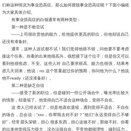
们称这种情况为事业恐高症。那么如何摆脱事业恐高症呢？下面小编就
为大家具体介绍。
有事业惧高症的白领通常有两种类型：
第一种是不敢尝试
——上司很欣赏他的能力，给他提供更高的职位，但他却说自己
还没有准备好。
通常，这种人连试都不试！我们觉得他很不错，问他要不要考虑
接这个任务。你看的出来他很高兴，很想接下这个位子；但是你又可以
看到他很焦虑、不安。这些人对 自己要求很高、能力也很强，结果考
虑几天回来，他说：no.这个答案超过你的预期，你问他为什么？他说
他不ready（还没准备好）。
第二种是缺乏自信
——接受了新的职位，但是碰到一些公开场合中，曝光率比较大
的情形，却退缩了。他觉得自己不适合这种场合，觉得不自在。
这 类人已经去试了，但是他喜欢退缩，遇到觉得不适合、不自在
的场合，总会说：“xxx，你帮我去好不好？”他们“永远觉得自己不够
好”，经常眉头深锁，担心 很多东西，担心这做不好，那做不好。你看
的出来他觉得压力很大，没办法很自在。平常他都很理性，碰到压力，